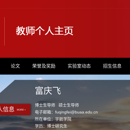
论文
荣誉及奖励
实验室动态
招生信息
富庆飞
博士生导师 硕士生导师
人信息
MORE +
电子邮箱：
fuqingfei@buaa.edu.cn
所在单位：宇航学院
学历：博士研究生