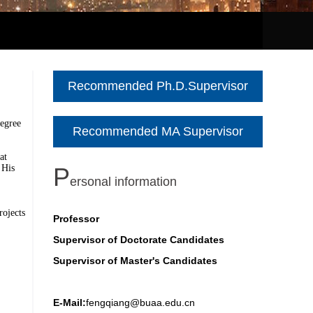
Recommended Ph.D.Supervisor
Recommended MA Supervisor
P
ersonal information
Professor
Supervisor of Doctorate Candidates
Supervisor of Master's Candidates
E-Mail:
fengqiang@buaa.edu.cn