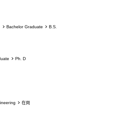
n
Bachelor Graduate
B.S.
duate
Ph. D
ineering
在岗