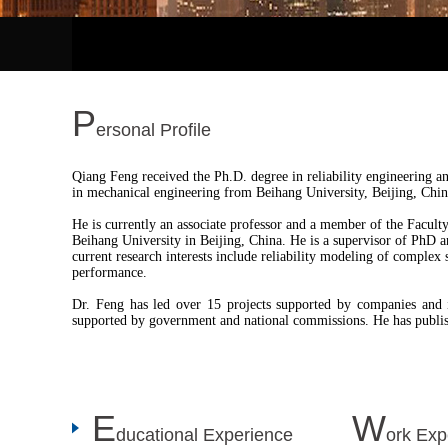
P
ersonal Profile
E
W
ducational Experience
ork Exp