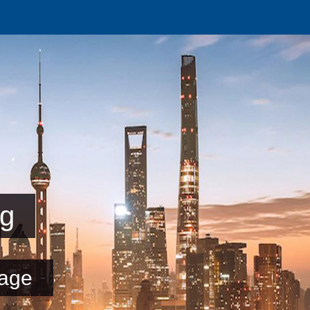
ng
age