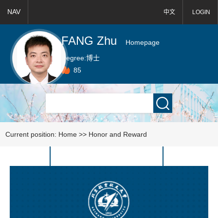
NAV
中文
LOGIN
FANG Zhu
Homepage
Degree:
博士
85
Current position:
Home
>>
Honor and Reward