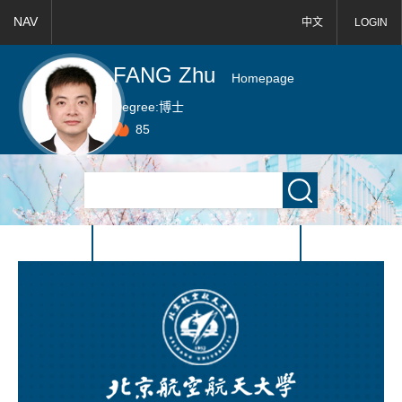
NAV
中文
LOGIN
FANG Zhu
Homepage
Degree:
博士
85