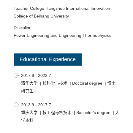
欢迎研究生、本科生与我联系，加入课题组，一起开展有意
思、有深度、有广度的工作！
Teacher College:Hangzhou International Innovation
College of Beihang University
研究方向
Discipline:
航空排放、半导体设备、空间探索、能源系统中的微纳颗粒
Power Engineering and Engineering Thermophysics
污染物生成机理、颗粒调控理论与技术，涉及
湍流颗粒输
运
、
粘附性颗粒动力学
、
多物理场多相流数值方法
、
机器学
习与颗粒计算
的结合等；
Educational Experience
新型功能化
多元纳米颗粒材料火焰合成
，如高速飞行器红外
窗口材料、纳米晶高熵陶瓷等。
2017.8 - 2022.7
教育经历
清华大学 | 核科学与技术 | Doctoral degree | 博士
2022.09-2025.06，清华大学，博士后，动力工程及工程热物
研究生
李水清
理，合作导师：
；
2017.08-2022.07，
清华大学，博士，核科学与技术，导师：
2013.9 - 2017.7
张易阳
；
重庆大学 | 核工程与核技术 | Bachelor's degree | 大
2013.09-2017.07，
重庆大学，本科，核工程与核技术。
学本科
代表性论文