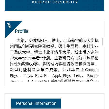
Profile
方筑，安徽枞阳人，博士，北京航空航天大学杭
州国际创新研究院副教授，硕士生导师。本科毕业
于重庆大学，博士毕业于清华大学，博士后入选清
华大学“水木学者”计划。主要研究方向为非球形粘
附性颗粒动力学、多物理场多相流数值模拟方法、
新型功能材料火焰合成等。近几年在 J. Comput.
Phys.、Phys. Rev. E、Appl. Phys. Lett.、Powder
Technol.、J. Aerosol Sci. 等权威期刊发表SCI论文 20
余篇，获授权发明专利 5 项。主持国家自然科学基
金青年科学基金项目（C类）、浙江省“尖兵领雁
+X”科技计划项目（课题）、浙江省自然科学基金探
Personal Information
索项目、中国博士后科学基金特别资助及面上项目