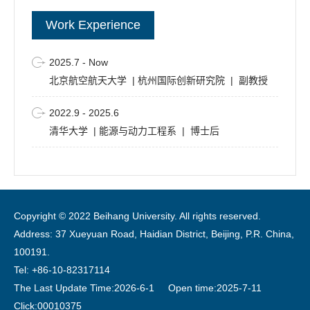
Fang Z
, Qian X, Zhang Y, et al. A new discrete element
Work Experience
method for small adhesive non-spherical particles.
Journal of Computational Physics
, 2024, 513: 113193.
链
接
2025.7 - Now
Fang Z
, Ruan X, Zhang Y, et al. Adhesive loose packing
北京航空航天大学 | 杭州国际创新研究院 | 副教授
limit of axisymmetric nonspherical particles.
Physical
Review E
, 2026, 113: 045405.
链接
Fang Z
, Zhang Y, Wu X, et al. New explicit correlations
2022.9 - 2025.6
for the critical sticking velocity and restitution coefficient
清华大学 | 能源与动力工程系 | 博士后
of small adhesive particles: A finite element study and
validation.
Journal of Aerosol Science
, 2022, 160:
105918.
链接
Fang Z
, Zhang Y, Zhao S, et al. An experimental
investigation on the settling velocity and drag coefficient
of micrometer-sized natural, IG-110, NG-CT-10 and A3-3
Copyright © 2022 Beihang University. All rights reserved.
graphite particles.
Journal of Aerosol Science
, 2021, 155:
Address: 37 Xueyuan Road, Haidian District, Beijing, P.R. China,
105774.
链接
100191.
Fang Z
, Zhang Y, Wei M, et al. A numerical study on
Tel: +86-10-82317114
adhesive collision between a micro-sized particle and a
wall.
Powder Technology
, 2020, 360: 769-779.
链接
The Last Update Time:
2026
-
6
-
1
Open time:
2025
-
7
-
11
Fang Z
, Liu X, Zhang Y, et al. Transport and deposition
Click:
00010375