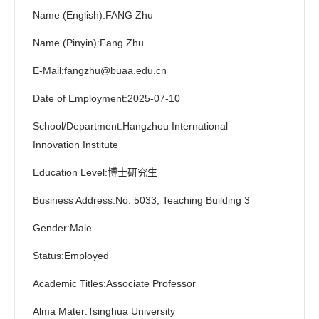
等科研项目 6 项，参与国家自然科学基金重点项
Name (English):FANG Zhu
目、面上项目、专项项目以及航天集团合作项目等
10 余项。受邀在第二届未来颗粒前沿论坛等国内外
Name (Pinyin):Fang Zhu
重要会议作特邀报告 2 次，荣获第八届中英国际颗
E-Mail:
fangzhu@buaa.edu.cn
粒技术论坛“Excellent Poster Award”、国际高温气冷
堆大会“Best Paper”、动力工程学会第七届青年学术
Date of Employment:2025-07-10
年会“优秀论文奖”、第十三届中国颗粒大会“优秀青
年报告奖”、第一届颗粒计算学术会议“优秀报告
School/Department:Hangzhou International
奖”、第一届未来颗粒前沿论坛“优秀展报奖”等学术
Innovation Institute
奖励 8 次，曾获“国家奖学金”（本科 3 次 + 研究生 1
Education Level:博士研究生
次）、清华大学“综合
优秀
一等奖学金”等，获评“北
京市优秀毕业生”，本科时
曾获
2016年美国大学生数
Business Address:No. 5033, Teaching Building 3
学建模大赛
Outstanding Winner
（特等奖）
和
INFORMS Award
、2015年全国大学生数学建模大赛
Gender:Male
重庆市一等奖
。
Status:Employed
谷歌学术个人主页：
https://scholar.google.com/citations?us
er=LchjbAUAAAAJ&hl=zh-CN&oi=sra
Academic Titles:Associate Professor
联系方式：
fangzhu@buaa.edu.cn
招收
能源动力
、
动力工程及工程热物理
专业的研究生~
Alma Mater:Tsinghua University