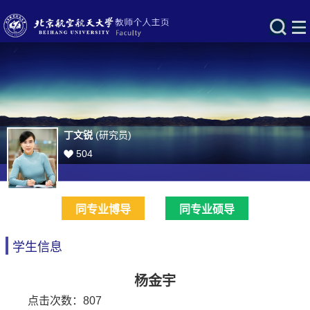
丁文锐
(研究员)
504
同专业博导
同专业硕导
学生信息
杨金宇
点击次数：
807