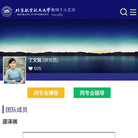
丁文锐
(研究员)
505
同专业博导
同专业硕导
团队成员
邵泽祺