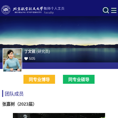
丁文锐
(研究员)
505
同专业博导
同专业硕导
团队成员
张嘉树（2023届）