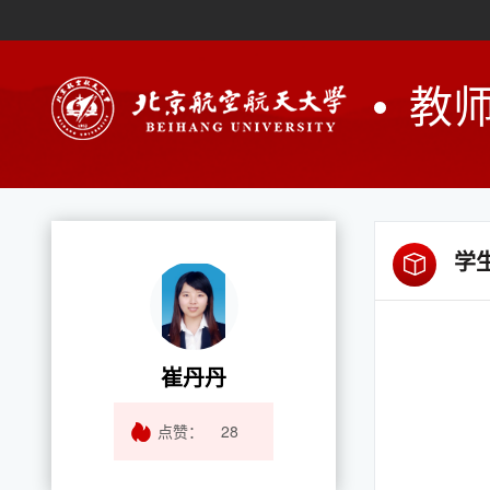
教
学
崔丹丹
点赞：
28