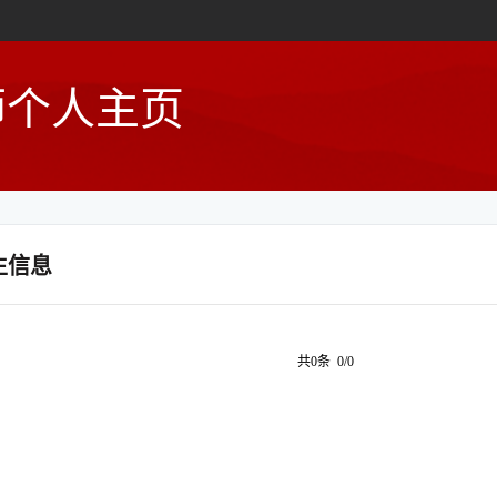
师个人主页
生信息
共0条 0/0