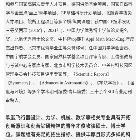
和参与国家高层次青年人才项目、德国洪堡基金项目、国家自然科
学基金重点/面上/青年项目、GF基础科研计划项目、北航青年拔尖
人才项目、院所工程项目等多个横/纵向课题；获中国GF技术发明
三等奖两项 (2016年，2021年)、中国力学优秀博士学位论文提名
奖、北航优秀博士论文奖、中科院top期刊Appl Math Mech-Engl年度
杰出作者、北京市优秀毕业生等荣誉称号；任中国力学学会会员、
中国宇航学会会员、国家自然科学基金项目评审专家、工信部教育
与考试中心专家库专家、
北京市科学技术委员会、中关村科技园区
管理委员会科技项目评审专家
等
；《
Scientific Reports
》
《Symmetry》、《Advances in Astronautics》、《宇航学报》、《强
度与环境》
等多个学术
期刊
编委/青年编委；三十余个SCI专业期刊
审稿
人。
欢迎飞行器设计、
力学、机械、
数学等相关专业具有开拓
创新意识和刻苦钻研精神的青年才俊攻读硕士、博士学
位，课题组有充足的招生指标、提供丰厚且形式多样的科