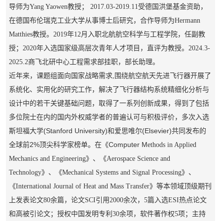
导师为Yang Yaowen教授； 2017.03-2019.11受德国洪堡基金资助，
在德国布伦瑞克工业大学从事博士后研究，合作导师为Hermann
Matthies教授。2019年12月入职北航航空科学与工程学院，任副教
授；2020年入选国家级高层次青年人才项目，直评为教授。2024.3-
2025.2商飞北研中心工程需求部挂职，部长助理。
近年来，课题组面向国家战略需求,围绕航空航天先进飞行器开展了
系统化、实用化的研究工作，解决了飞行器结构系统精细化分析与
设计中的若干关键基础问题，取得了一系列创新成果，得到了包括
可与积极评价，多次入选
多位院士在内的国内外权威学者的普遍认
斯坦福大学(Stanford University)和爱思唯尔(Elsevier)共同发布的
全球前2%顶尖科学家榜单
。在《Computer M
ethods in Applied
Mechanics and Engineering》、《
Aerospace Sc
ience and
Te
chnology
》、《Mechanical Systems and Signal Processing》、
《International Journal of Heat and Mass Transfer》
等本领域顶级期刊
上发表论文80余篇，论文SCI引用2000余次，5篇入选ESI热点论文
和高被引论文；授权中国发明专利30余项，软件著作权5项；主持