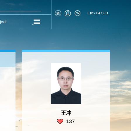
Click:
047231
ject
王冲
137