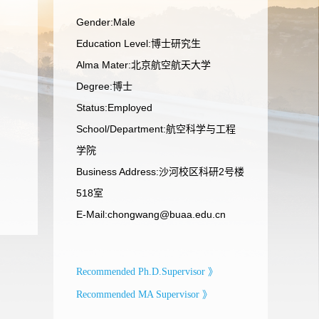
Gender:Male
Education Level:博士研究生
Alma Mater:北京航空航天大学
Degree:博士
Status:Employed
School/Department:航空科学与工程
学院
Business Address:沙河校区科研2号楼
518室
E-Mail:
chongwang@buaa.edu.cn
Recommended Ph.D.Supervisor 》
Recommended MA Supervisor 》