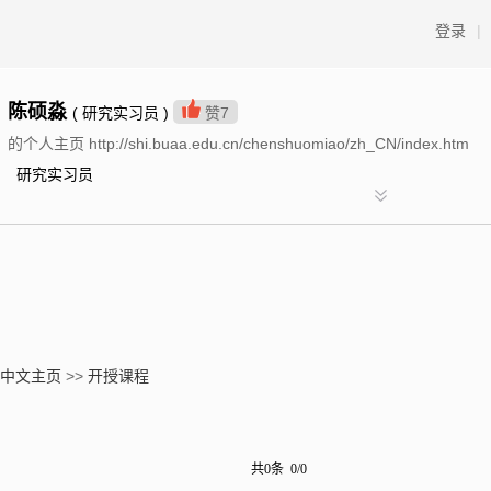
登录
|
陈硕淼
( 研究实习员 )
赞
7
的个人主页 http://shi.buaa.edu.cn/chenshuomiao/zh_CN/index.htm
研究实习员
中文主页
>>
开授课程
共0条 0/0