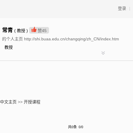
登录
|
常青
( 教授 )
赞
45
的个人主页 http://shi.buaa.edu.cn/changqing/zh_CN/index.htm
教授
中文主页
>>
开授课程
共0条 0/0