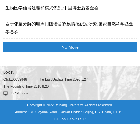
生物医学信号处理和模式识别,中国博士后基金会
基于张量分解的电声门图语音双模情感识别研究,国家自然科学基金
委员会
No More
LOGIN
Click:
00039846
|
The Last Update Time:
2026
.
1
.
27
The Founding Time:
2018
.
8
.
20
PC Version
Copyright © 2022 Beihang University. All rights reserved.
Address: 37 Xueyuan Road, Haidian District, Beijing, P.R. China, 100191.
Tel: +86-10-82317114