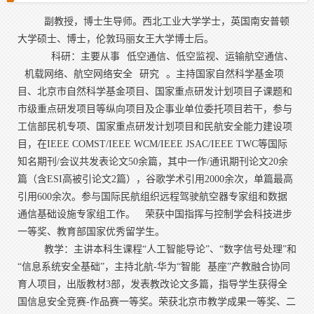
副教授，博士生导师。西北工业大学学士，英国南安普顿
大学硕士、博士，伦敦玛丽女王大学博士后。
科研：主要从事
低空通信、低空监视、运输航空
通信、
机载网络、航空
网络安全
研究
。主持国家自然科学基金项
目、北京市自然科学基金项目、国家重点研发计划项目子课题和
市级重点研发项目等纵向项目及企事业单位委托项目若干，参与
工信部民机专项、国家重点研发计划项目和民航安全能力建设项
目，在IEEE COMST/IEEE WCM/IEEE JSAC/IEEE TWC等国际
知名期刊/会议共发表论文50余篇，其中一作/通讯期刊论文20余
篇（含ESI高被引论文2篇），谷歌学术引用2000余次，单篇最高
引用600余次。参与国际民航组织远程驾驶航空器专家组和数据
通信基础设施专家组工作。
荣获中国指挥与控制学会科技进步
一等奖、教育部国家优秀留学生。
教学：主讲本科生课程“人工智能导论”、“数字信号处理”和
“信息系统安全基础”，主持北航-华为“智能
基座
”产教融合协同
育人项目，出版教材3部，发表教改论文多篇，指导学生获得全
国信息安全竞赛-作品赛一等奖。荣获北京市教学成果一等奖、二