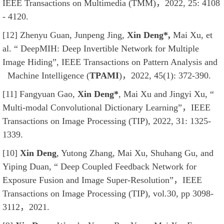
IEEE Transactions on Multimedia (TMM)，2022, 25: 4108
- 4120.
[12] Zhenyu Guan, Junpeng Jing,
Xin Deng*,
Mai Xu, et
al.
“ DeepMIH: Deep Invertible Network for Multiple
Image Hiding”, IEEE Transactions on Pattern Analysis and
Machine Intelligence (
TPAMI
)
，
2022, 45(1): 372-390
.
[11] Fangyuan Gao,
Xin Deng*
, Mai Xu and Jingyi Xu,
“
Multi-modal Convolutional Dictionary Learning”，IEEE
Transactions on Image Processing (TIP), 2022, 31: 1325-
1339.
[10]
Xin Deng
, Yutong Zhang, Mai Xu, Shuhang Gu, and
Yiping Duan, “ Deep Coupled Feedback Network for
Exposure Fusion and Image Super-Resolution”，IEEE
Transactions on Image Processing (TIP), vol.30, pp 3098-
3112，2021.