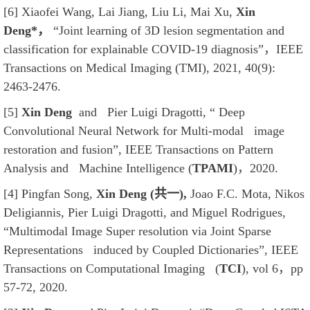
[6] Xiaofei Wang, Lai Jiang, Liu Li, Mai Xu,
Xin
Deng*，
“Joint learning of 3D lesion segmentation and
classification for explainable COVID-19 diagnosis”，IEEE
Transactions on Medical Imaging (TMI), 2021, 40(9):
2463-2476.
[5]
Xin Deng
and Pier Luigi Dragotti, “ Deep
Convolutional Neural Network for Multi-modal image
restoration and fusion”, IEEE Transactions on Pattern
Analysis and Machine Intelligence (
TPAMI
)
，
2020.
[4] Pingfan Song,
Xin Deng (
共一
),
Joao F.C. Mota, Nikos
Deligiannis, Pier Luigi Dragotti, and Miguel Rodrigues,
“Multimodal Image Super resolution via Joint Sparse
Representations induced by Coupled Dictionaries”, IEEE
Transactions on Computational Imaging (
TCI
), vol 6
，
pp
57-72, 2020.