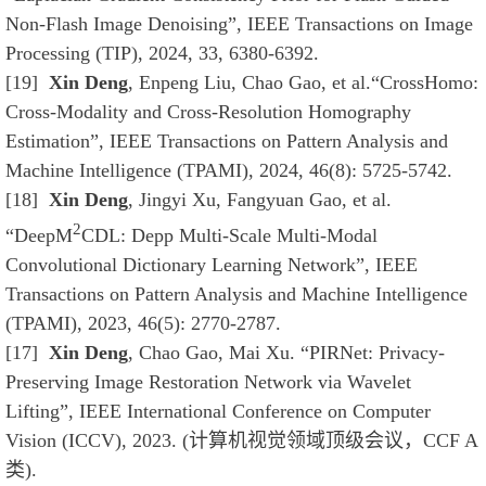
Non-Flash Image Denoising”, IEEE Transactions on Image
Processing (TIP), 2024, 33, 6380-6392.
[19]
Xin Deng
, Enpeng Liu, Chao Gao, et al.“CrossHomo:
Cross-Modality and Cross-Resolution Homography
Estimation”, IEEE Transactions on Pattern Analysis and
Machine Intelligence (TPAMI), 2024, 46(8): 5725-5742.
[18]
Xin Deng
, Jingyi Xu, Fangyuan Gao, et al.
2
“DeepM
CDL: Depp Multi-Scale Multi-Modal
Convolutional Dictionary Learning Network”,
IEEE
Transactions on Pattern Analysis and Machine Intelligence
(TPAMI)
, 2023
, 46(5): 2770-2787.
[17]
Xin Deng
,
Chao Gao, Mai Xu. “PIRNet: Privacy-
Preserving Image Restoration Network via Wavelet
Lifting”, IEEE International Conference on Computer
Vision (ICCV), 2023. (计算机视觉领域顶级会议，CCF A
类).