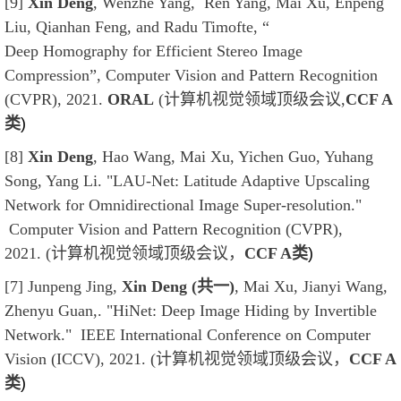
[9]
Xin Deng
, Wenzhe Yang, Ren Yang, Mai Xu, Enpeng
Liu, Qianhan Feng, and Radu Timofte, “
Deep Homography for Efficient Stereo Image
Compression”, Computer Vision and Pattern Recognition
(CVPR), 2021.
ORAL
(计算机视觉领域顶级会议,
CCF A
类
)
[8]
Xin Deng
, Hao Wang, Mai Xu, Yichen Guo, Yuhang
Song, Yang Li. "LAU-Net: Latitude Adaptive Upscaling
Network for Omnidirectional Image Super-resolution."
Computer Vision and Pattern Recognition (CVPR),
2021.
(计算机视觉领域顶级会议，
CCF A类
)
[7] Junpeng Jing,
Xin Deng (共一)
, Mai Xu, Jianyi Wang,
Zhenyu Guan,. "HiNet: Deep Image Hiding by Invertible
Network."
IEEE International Conference on Computer
Vision (ICCV)
, 2021.
(计算机视觉领域顶级会议，
CCF A
类
)