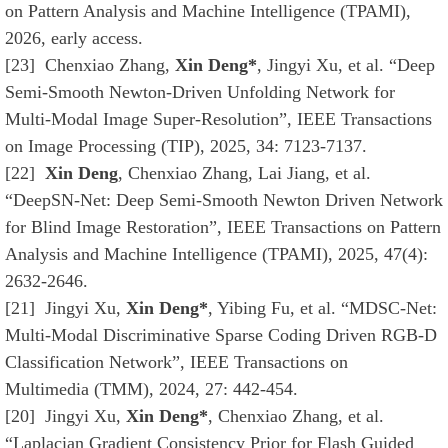
on Pattern Analysis and Machine Intelligence (TPAMI),
2026, early access.
[23] Chenxiao Zhang,
Xin Deng*
, Jingyi Xu, et al. “Deep
Semi-Smooth Newton-Driven Unfolding Network for
Multi-Modal Image Super-Resolution”, IEEE Transactions
on Image Processing (TIP), 2025, 34: 7123-7137.
[22]
Xin Deng
, Chenxiao Zhang, Lai Jiang, et al.
“DeepSN-Net: Deep Semi-Smooth Newton Driven Network
for Blind Image Restoration”, IEEE Transactions on Pattern
Analysis and Machine Intelligence (TPAMI), 2025, 47(4):
2632-2646.
[21] Jingyi Xu,
Xin Deng*
, Yibing Fu, et al. “MDSC-Net:
Multi-Modal Discriminative Sparse Coding Driven RGB-D
Classification Network”, IEEE Transactions on
Multimedia (TMM), 2024, 27: 442-454.
[20] Jingyi Xu,
Xin Deng
*
, Chenxiao Zhang, et al.
“Laplacian Gradient Consistency Prior for Flash Guided