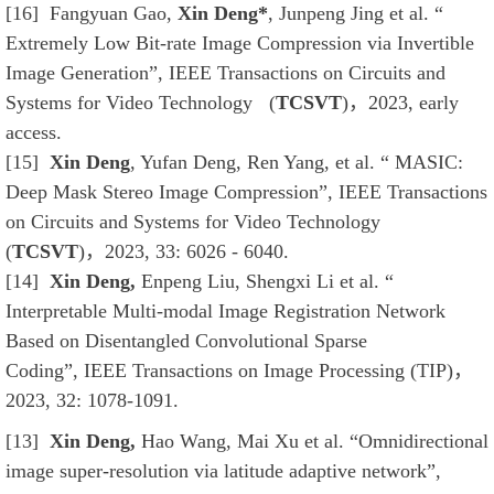
[16]
Fangyuan Gao,
Xin Deng*
, Junpeng Jing et al. “
Extremely Low Bit-rate Image Compression via Invertible
Image Generation”, I
EEE Transactions on Circuits and
Systems for Video Technology (
TCSVT
)
，2023, early
access.
[15]
Xin Deng
, Yufan Deng, Ren Yang, et al. “ MASIC:
Deep Mask Stereo Image Compression”, I
EEE Transactions
on Circuits and Systems for Video Technology
(
TCSVT
)
，2023, 33: 6026 - 6040.
[14]
Xin Deng,
Enpeng Liu, Shengxi Li et al.
“
Interpretable Multi-modal Image Registration Network
Based on Disentangled Convolutional Sparse
Coding”,
IEEE Transactions on Image Processing (TIP)
，
2023, 32: 1078-1091
.
[13]
Xin Deng,
Hao Wang, Mai Xu
et al. “Omnidirection
al
image super-resolution via latitude adaptive network”,