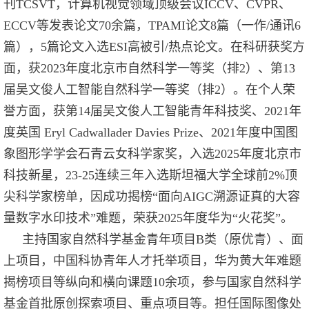
刊TCSVT，计算机视觉领域顶级会议ICCV、CVPR、
ECCV等发表论文70余篇，TPAMI论文8篇（一作/通讯6
篇），5篇论文入选ESI高被引/热点论文。在科研获奖方
面，获2023年度北京市自然科学一等奖（排2）、第13
届吴文俊人工智能自然科学一等奖（排2）。在个人荣
誉方面，获第14届吴文俊人工智能青年科技奖、2021年
度英国 Eryl Cadwallader Davies Prize、2021年度中国图
象图形学学会石青云女科学家奖，
入选2025年度北京市
科技新星，23-25连续三年
入选斯坦福大学全球前2%顶
尖科学家榜单，因成功揭榜“面向AIGC溯源证真的大容
量数字水印技术”难题，荣获2025年度华为“火花奖”。
主持国家自然科学基金青年项目B类（原优青）、面
上项目，中国科协青年人才托举项目，华为黄大年难题
揭榜项目等纵向和横向课题10余项，参与国家自然科学
基金首批原创探索项目、重点项目等。担任国际图像处