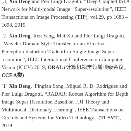
[3]
Xin Deng
and Pier Luigi Dragotti, “Deep Coupled ISTA
Network for Multi-modal Image Super-resolution”, IEEE
Transactions on Image Processing (
TIP
), vol.29, pp 1683 –
1698, 2019.
[2]
Xin Deng
, Ren Yang, Mai Xu and Pier Luigi Dragotti,
“Wavelet Domain Style Transfer for an Effective
Perception-distortion Tradeoff in Single Image Super-
resolution”, IEEE International Conference on Computer
Vision (ICCV) 2019,
ORAL
(计算机视觉领域顶级会议，
CCF A类
)
[1]
Xin Deng,
Pingfan Song, Miguel R. D. Rodrigues and
Pier Luigi Dragotti, “RADAR: Robust Algorithm for Depth
Image Super Resolution Based on FRI Theory and
Multimodal Dictionary Learning”, IEEE Transactions on
Circuits and Systems for Video Technology (
TCSVT
),
2019