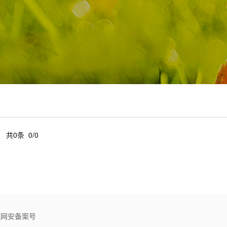
共0条 0/0
文保网安备案号