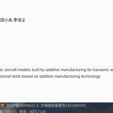
,田小永,李涤尘
tic aircraft models built by additive manufacturing for transonic 
 tunnel tests based on additive manufacturing technology
学 京ICP备05004617-3 文保网安备案号1101080018
00191 电话：82317114