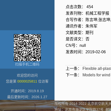
点击次数：
454
发表刊物：机械工程学报
合写作者：陈言坤,张志坤
通讯作者：朱伟军
文献类型：期刊
是否译文：否
CN号：null
发表时间：2019-02-06
扫描手机二维码
上一条：
Flexible all-plas
下一条：
Models for wind
欢迎您的访问
您是第
0000025811
位访客
开通时间：
2019
.
8
.
19
最后更新时间：
2026
.
1
.
27
版权所有 2014-2022 北京航空航天大
地址：北京市海淀区学院路37号 邮编：1