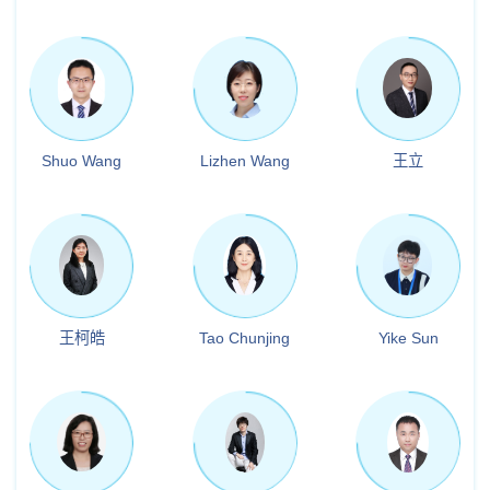
Shuo Wang
Lizhen Wang
王立
王柯皓
Tao Chunjing
Yike Sun