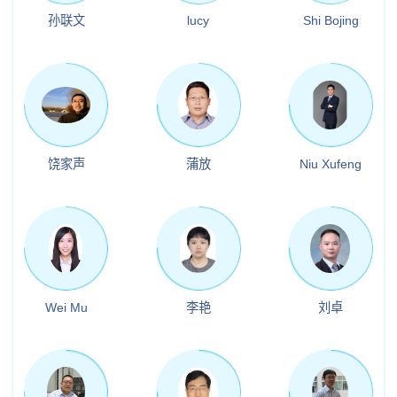
孙联文
lucy
Shi Bojing
饶家声
蒲放
Niu Xufeng
Wei Mu
李艳
刘卓