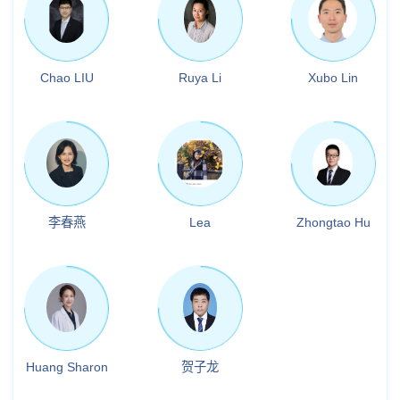
Chao LIU
Ruya Li
Xubo Lin
李春燕
Lea
Zhongtao Hu
Huang Sharon
贺子龙