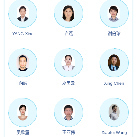
YANG Xiao
许燕
谢倍珍
向岷
夏美云
Xing Chen
吴欣童
王亚伟
Xiaofei Wang