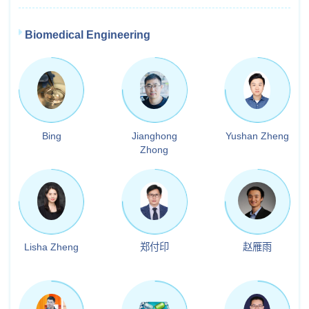
Biomedical Engineering
Bing
Jianghong
Yushan Zheng
Zhong
Lisha Zheng
郑付印
赵雁雨