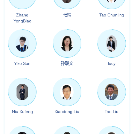
Zhang
张靖
Tao Chunjing
YongBiao
Yike Sun
孙联文
lucy
Niu Xufeng
Xiaodong Liu
Tao Liu