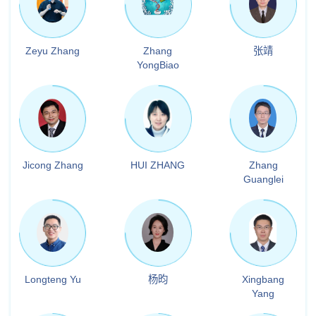
Zeyu Zhang
Zhang
张靖
YongBiao
Jicong Zhang
HUI ZHANG
Zhang
Guanglei
Longteng Yu
杨昀
Xingbang
Yang