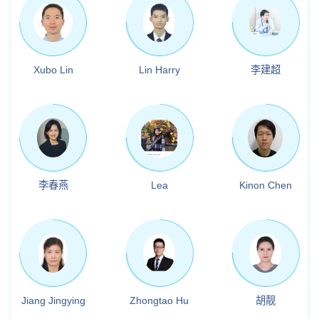
Xubo Lin
Lin Harry
李建超
李春燕
Lea
Kinon Chen
Jiang Jingying
Zhongtao Hu
胡靓