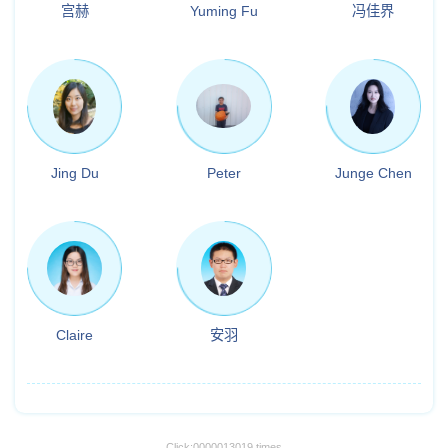
宫赫
Yuming Fu
冯佳界
Jing Du
Peter
Junge Chen
Claire
安羽
Click:
0000013019
times