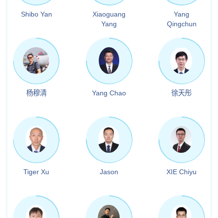
Shibo Yan
Xiaoguang
Yang
Yang
Qingchun
杨穆清
Yang Chao
徐天彤
Tiger Xu
Jason
XIE Chiyu