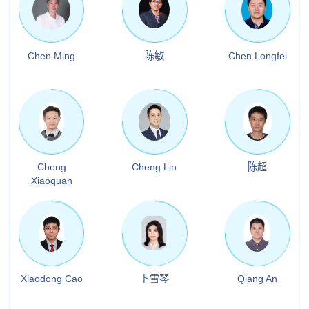
Chen Ming
陈敏
Chen Longfei
Cheng
Cheng Lin
陈超
Xiaoquan
Xiaodong Cao
卜雪琴
Qiang An