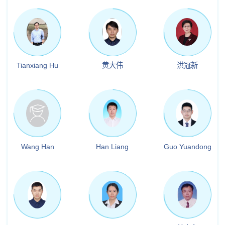
Tianxiang Hu
黄大伟
洪冠新
Wang Han
Han Liang
Guo Yuandong