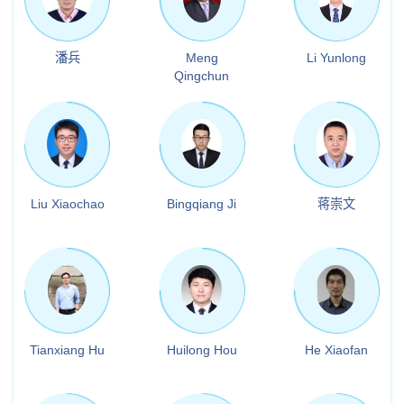
潘兵
Meng
Li Yunlong
Qingchun
Liu Xiaochao
Bingqiang Ji
蒋崇文
Tianxiang Hu
Huilong Hou
He Xiaofan