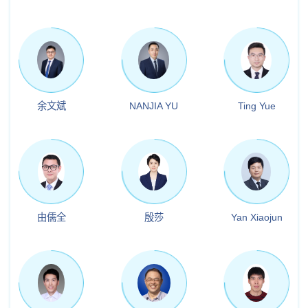
余文斌
NANJIA YU
Ting Yue
由儒全
殷莎
Yan Xiaojun