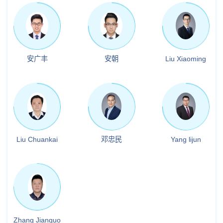
安广丰
安朝
Liu Xiaoming
Liu Chuankai
邓忠民
Yang lijun
Zhang Jianguo