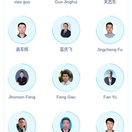
xiao guo
Guo Jinghui
关志东
高军辉
富庆飞
Jingcheng Fu
Jhonson Feng
Feng Gao
Fan Yu