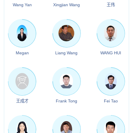
Wang Yan
Xingjian Wang
王伟
Megan
Liang Wang
WANG HUI
王成才
Frank Tong
Fei Tao