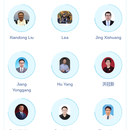
Xiandong Liu
Lea
Jing Xishuang
Jiang
Hu Yang
洪冠新
Yonggang