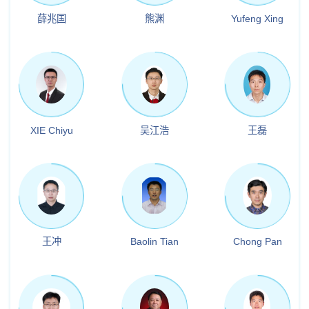
薛兆国
熊渊
Yufeng Xing
XIE Chiyu
吴江浩
王磊
王冲
Baolin Tian
Chong Pan