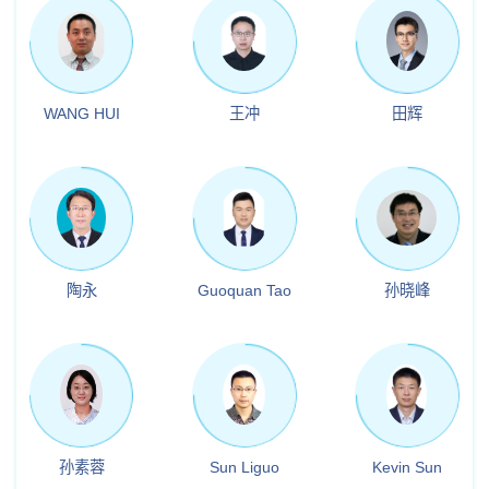
WANG HUI
王冲
田辉
陶永
Guoquan Tao
孙晓峰
孙素蓉
Sun Liguo
Kevin Sun