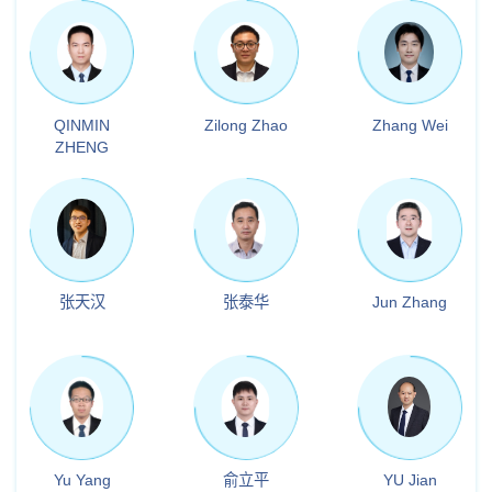
QINMIN
Zilong Zhao
Zhang Wei
ZHENG
张天汉
张泰华
Jun Zhang
Yu Yang
俞立平
YU Jian