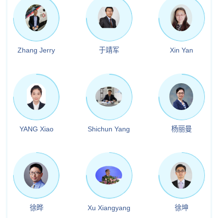
Zhang Jerry
于靖军
Xin Yan
YANG Xiao
Shichun Yang
杨丽曼
徐晔
Xu Xiangyang
徐坤