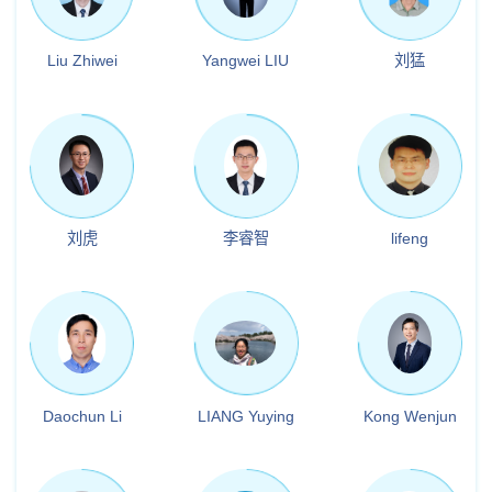
Liu Zhiwei
Yangwei LIU
刘猛
刘虎
李睿智
lifeng
Daochun Li
LIANG Yuying
Kong Wenjun