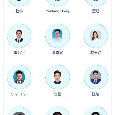
杜林
Yunfeng Dong
董旭
董若宇
董雷霆
戴玉婷
Chen Tian
陈松
陈培