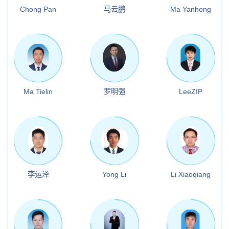
Chong Pan
马云鹏
Ma Yanhong
Ma Tielin
罗明强
LeeZIP
李运泽
Yong Li
Li Xiaoqiang