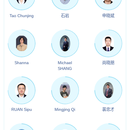
Tao Chunjing
石岩
申晓斌
Shanna
Michael
尚晓朋
SHANG
RUAN Sipu
Mingjing Qi
裴忠才