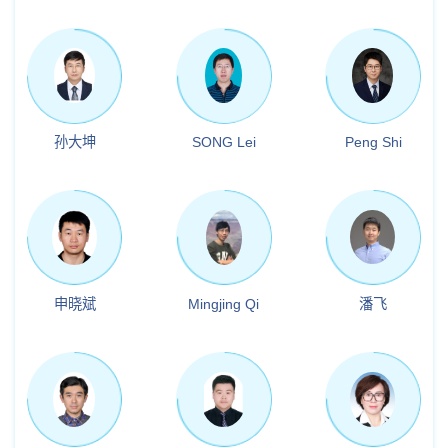
孙大坤
SONG Lei
Peng Shi
申晓斌
Mingjing Qi
潘飞