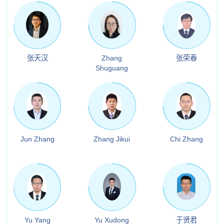
张天汉
Zhang
张荣春
Shuguang
Jun Zhang
Zhang Jikui
Chi Zhang
Yu Yang
Yu Xudong
于贤君