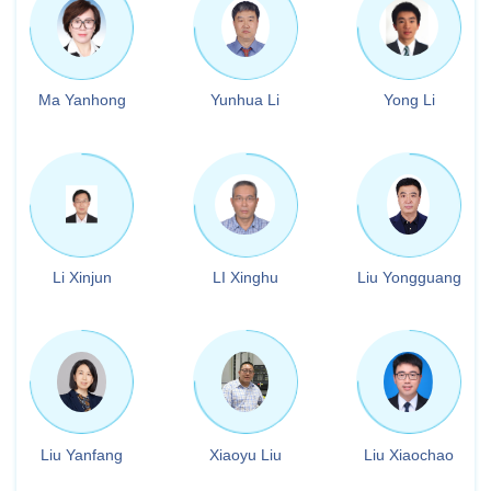
Ma Yanhong
Yunhua Li
Yong Li
Li Xinjun
LI Xinghu
Liu Yongguang
Liu Yanfang
Xiaoyu Liu
Liu Xiaochao