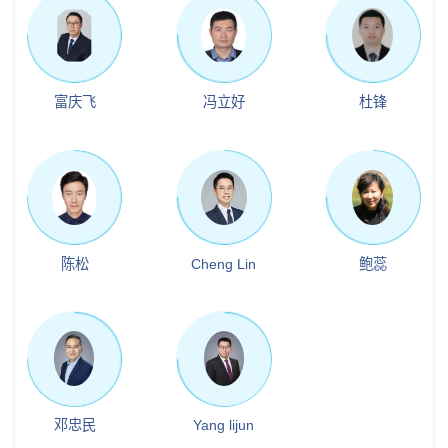
富庆飞
冯立好
杜锋
陈松
Cheng Lin
鲍蕊
邓忠民
Yang lijun