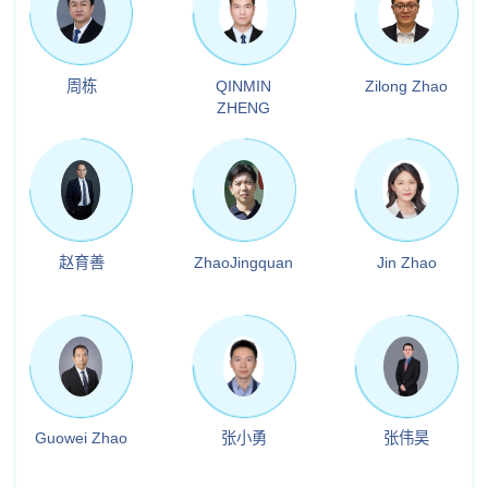
周栋
QINMIN
Zilong Zhao
ZHENG
赵育善
ZhaoJingquan
Jin Zhao
Guowei Zhao
张小勇
张伟昊