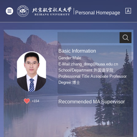
Personal Homepage
Basic Information
Gender:Male
E-Mail:
zhang_dong@buaa.edu.cn
School/Department:外国语学院
Professional Title:Associate Professor
Degree:博士
Recommended MA Supervisor
+
154