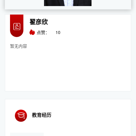
翟彦欣
点赞：
10
暂无内容
教育经历