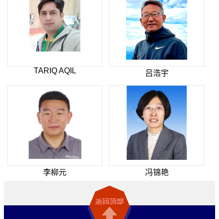
TARIQ AQIL
吕浩宇
李柳元
冯锦艳