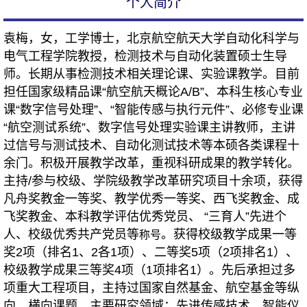
个人简介
袁梅，女，工学博士，北京航空航天大学自动化科学与
电气工程学院教授，检测技术与自动化装置硕士生导
师。长期从事检测技术相关理论课、实验课教学。目前
担任国家级精品课“航空航天概论A/B”、本科生核心专业
课“数字信号处理”、“智能传感与执行元件”、必修专业课
“航空测试系统”、数字信号处理实验课主讲教师，主讲
过信号与测试技术、自动化测试技术等本硕各类课程十
余门。积极开展教学改革，重视科研成果的教学转化。
主持/参与校级、学院级教学改革研究项目十余项，获得
凡舟奖教金一等奖、教学优秀一等奖、西飞奖教金、成
飞奖教金、本科教学评估优秀党员、 “三育人”先进个
人、校级优秀共产党员等
。获得
校级教学成果一等
称号
奖2项（排名1、2各1项）、二等奖5项（2项排名1）、
校级教学成果三等奖4项（1项排名1）。先后承担过多
项重大工程项目，主持过国家自然基金、航空基金等纵
向、横向课题。主要研究领域：先进传感技术，智能仪