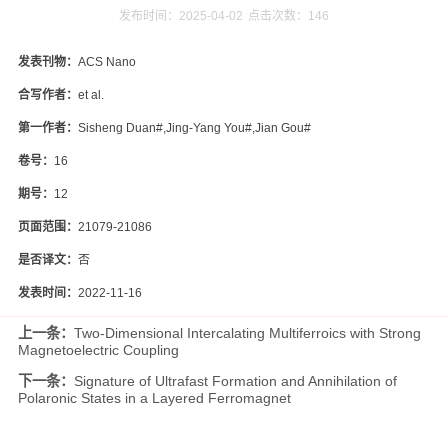
发布时间：2025-04-02
点击次数：
146
发表刊物：
ACS Nano
合写作者：
et al.
第一作者：
Sisheng Duan#,Jing-Yang You#,Jian Gou#
卷号：
16
期号：
12
页面范围：
21079-21086
是否译文：
否
发表时间：
2022-11-16
上一条：
Two-Dimensional Intercalating Multiferroics with Strong
Magnetoelectric Coupling
下一条：
Signature of Ultrafast Formation and Annihilation of
Polaronic States in a Layered Ferromagnet