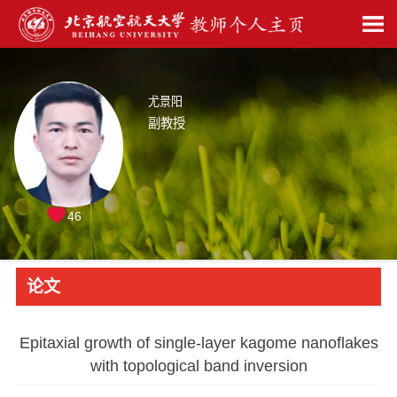
尤景阳
副教授
46
论文
Epitaxial growth of single-layer kagome nanoflakes
with topological band inversion