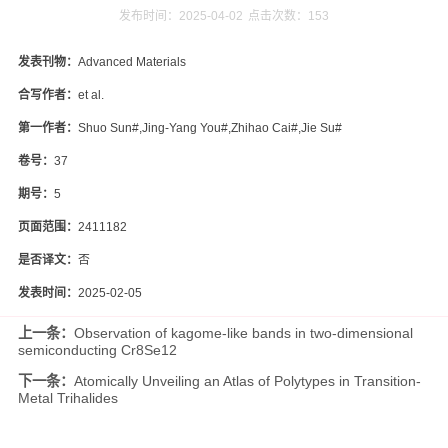
发布时间：2025-04-02
点击次数：
153
发表刊物：
Advanced Materials
合写作者：
et al.
第一作者：
Shuo Sun#,Jing-Yang You#,Zhihao Cai#,Jie Su#
卷号：
37
期号：
5
页面范围：
2411182
是否译文：
否
发表时间：
2025-02-05
上一条：
Observation of kagome-like bands in two-dimensional
semiconducting Cr8Se12
下一条：
Atomically Unveiling an Atlas of Polytypes in Transition-
Metal Trihalides