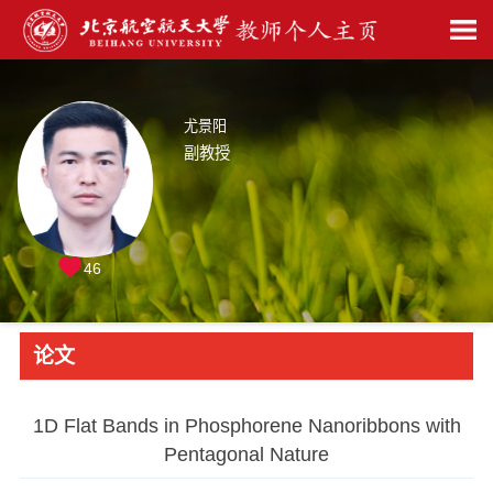
尤景阳
副教授
46
论文
1D Flat Bands in Phosphorene Nanoribbons with
Pentagonal Nature