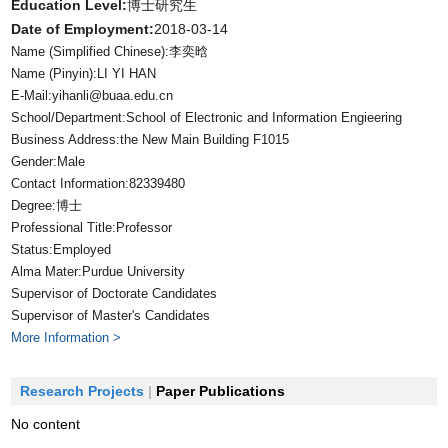
Education Level:
博士研究生
Date of Employment:
2018-03-14
Name (Simplified Chinese):李奕晗
Name (Pinyin):LI YI HAN
E-Mail:
yihanli@buaa.edu.cn
School/Department:School of Electronic and Information Engieering
Business Address:the New Main Building F1015
Gender:Male
Contact Information:82339480
Degree:博士
Professional Title:Professor
Status:Employed
Alma Mater:Purdue University
Supervisor of Doctorate Candidates
Supervisor of Master's Candidates
More Information >
Research Projects
|
Paper Publications
No content