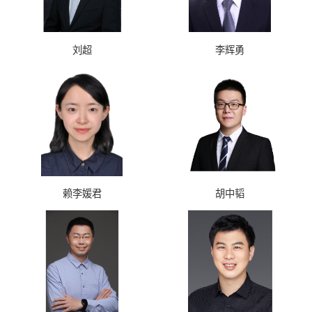
刘超
李辉勇
赖李媛君
胡中韬