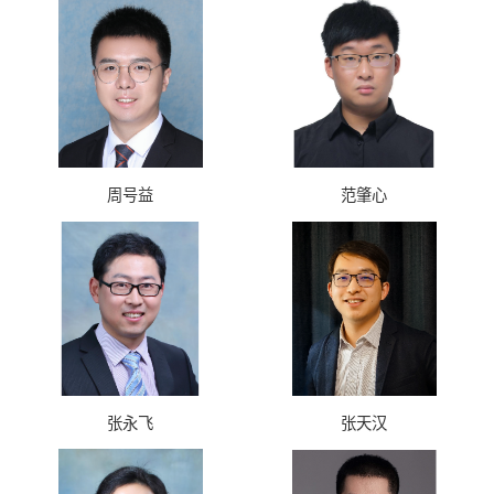
周号益
范肇心
张永飞
张天汉