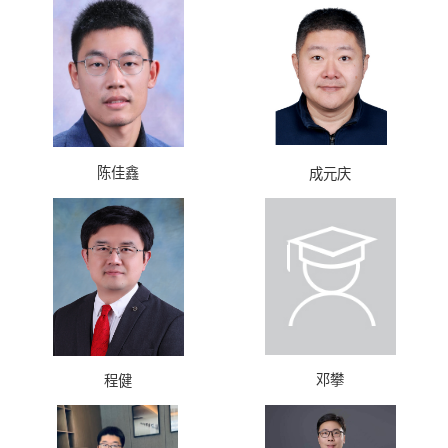
陈佳鑫
成元庆
邓攀
程健