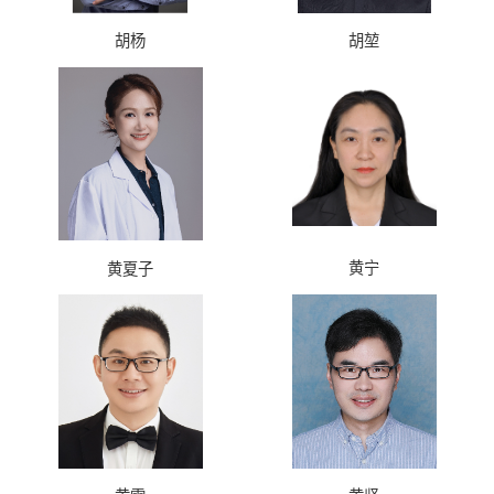
胡杨
胡堃
黄宁
黄夏子