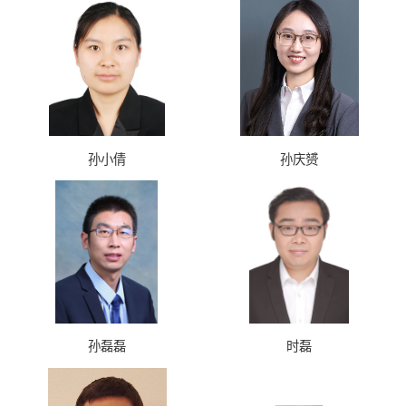
孙小倩
孙庆赟
孙磊磊
时磊