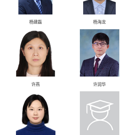
杨建磊
杨海龙
许燕
许润华