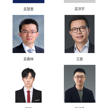
吴洪宇
吴慧雯
吴春林
王歆