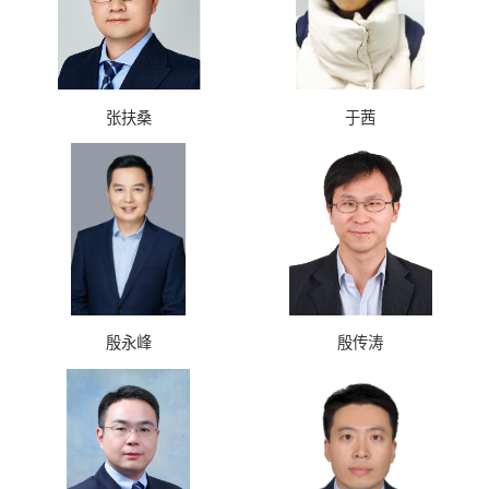
张扶桑
于茜
殷永峰
殷传涛