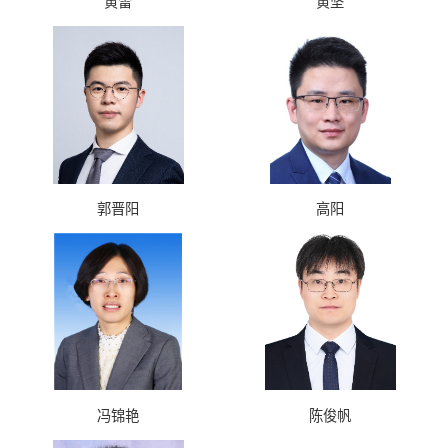
黄雷
黄坚
郭晋阳
高阳
冯锦艳
陈俊帆