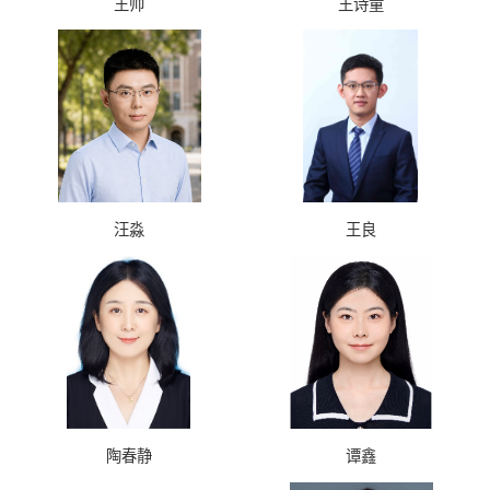
王帅
王诗童
汪淼
王良
陶春静
谭鑫