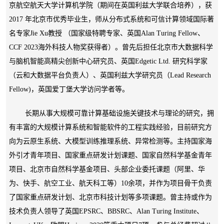
京航空航天大学计算机学院（期间在英国利兹大学联合培养），获
2017 年北京市优秀毕业生，师从分布式系统和可信计算领域国际著
名专家Jie Xu教授 （国家级特聘专家、英国Alan Turing Fellow、
CCF 2023海外科技人物奖获得者）。曾先后担任北京市大数据科学
与脑机智能高精尖创新中心研究员、英国Edgetic Ltd. 研究科学家
（云和大数据平台负责人）、英国利兹大学研究员（Lead Research
Fellow)，
英国爱丁堡大学访问学者等
。
长期从事大规模可靠计算基础设施关键技术与理论的研究，拥
有丰富的大规模计算系统和智能软件的工程实践经验，目前研究方
向为云原生系统、大模型训练推理系统、异常检测等。主持国家海
外引才青年项目、
国家重点研发计划课题、
国家自然科学基金青年
项目、北京市自然科学基金项目、头部
企业委托课题（
阿里、华
为、快手、
航空工业
、航天科工等）10余项
，并
作为项目骨干负责
了国家重点研发计划、北京市科技计划等多项课题。曾主持或作为
技术负责人领导了英国EPSRC、BBSRC、Alan Turing Institute、