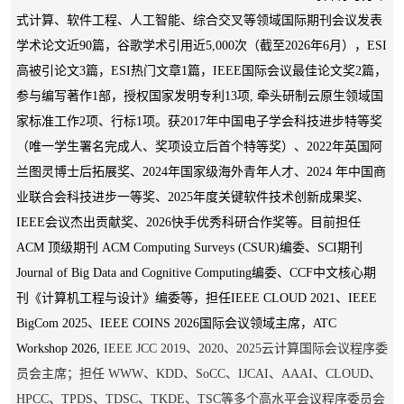
式计算、软件工程、
人工智能、
综合交叉等领域国际期刊会议发表
学术论文近90篇，谷歌学术引用近5,000次（截至2026年6月），ESI
高被引论文3篇，ESI热门文章1篇，IEEE国际会议最佳论文奖2篇，
参与编写著作1部，授权国家发明专利13项, 牵头研制云原生领域国
家标准工作2项、行标1项。获2017年中国电子学会科技进步特等奖
（唯一学生署名完成人、奖项设立后首个特等奖）、2022年英国阿
兰图灵博士后拓展奖、2024年国家级海外青年人才、2024 年中国商
业联合会科技进步一等奖、
2025年度关键软件技术创新成果奖、
IEEE会议杰出贡献奖、2026快手优秀科研合作奖等。目前担任
ACM 顶级期刊 ACM Computing Surveys (CSUR)编委、
SCI期刊
Journal of Big Data and Cognitive Computing编委、
CCF中文核心期
刊《计算机工程与设计》编委等
，
担任IEEE CLOUD 2021、IEEE
BigCom 2025、IEEE COINS 2026国际会议领域主席，ATC
Workshop 2026,
IEEE JCC 2019、2020、2025云计算国际会议程序委
员会主席；担任 WWW、KDD、SoCC、IJCAI、AAAI、CLOUD、
HPCC、TPDS、TDSC、TKDE、TSC等多个高水平会议程序委员会