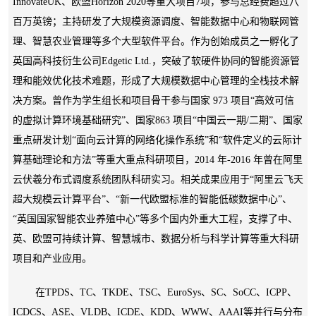
InnovateUK、欧盟Horizon 2020等重大项目7项，参与总经费超过八
百万英镑；主持研发了大规模资源调度、智能数据中心和物联网管
理、智慧农业管理等多个大型软件平台。作为创始成员之一孵化了
英国高科技衍生公司Edgetic Ltd.，突破了软硬件协同的智能资源管
理和能效优化技术难题，形成了大规模数据中心管理的全栈技术解
决方案。曾作为学生组长和项目骨干参与国家 973 项目“高效可信
的虚拟计算环境基础研究”、国家863 项目“中国云一期/二期”、国家
重点研发计划“面向云计算的网络化操作系统”和“软件定义的云际计
算基础理论和方法”等重大重点科研项目，2014 年-2016 年曾在阿里
云伏羲分布式调度系统团队科研实习。相关成果应用于“阿里云飞天
超大规模云计算平台”、“新一代欧盟标准的智能低碳数据中心”、
“英国国家智能农业养殖中心”等多个国内外重大工程，支撑了中、
英、欧盟可持续计算、智慧城市、数据分析与科学计算等重大科研
项目和产业应用。
在TPDS、TC、TKDE、TSC、EuroSys、SC、SoCC、ICPP、
ICDCS、
ASE
、
VLDB、ICDE、
KDD、WWW、AAAI
等并行与分布