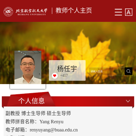
教师个人主页
杨任宇
+
417
个人信息
副教授 博士生导师 硕士生导师
教师拼音名称：Yang Renyu
电子邮箱：
renyuyang@buaa.edu.cn