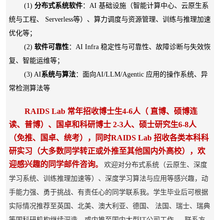
(1)
分布式系统软件
：AI 基础设施（智能计算中心、云原生系
统与工程、 Serverless等）、算力调度与资源管理、训练与推理加速
优化等；
(2)
软件可靠性
：AI Infra 稳定性与可靠性、故障诊断与失效恢
复
、智能运维
等；
(3) AI
系统与算法
：面向AI/LLM/Agentic 应用的操作系统、异
常检测算法等
RAIDS Lab 常年招收博士生4-6人（ 直博、硕博连
读、普博）、国卓和科研博士 2-3人、硕士研究生6-8人
（免推、国卓、统考），同时RAIDS Lab 招收各类本科科
研实习（大多数同学转正或外推至其他国内外高校），欢
迎感兴趣的同学邮件咨询
。
欢迎对分布式系统（云原生、深度
学习系统、训练推理加速等）、深度学习算法与应用等感兴趣，动
手能力强、勇于挑战、有责任心的同学联系我。学生毕业后可根据
实际情况推荐至英国、北美、澳大利亚、德国、 法国、瑞士、瑞典
等国科研机构继续深造，或内推至国内大型IT公司工作。 联系方