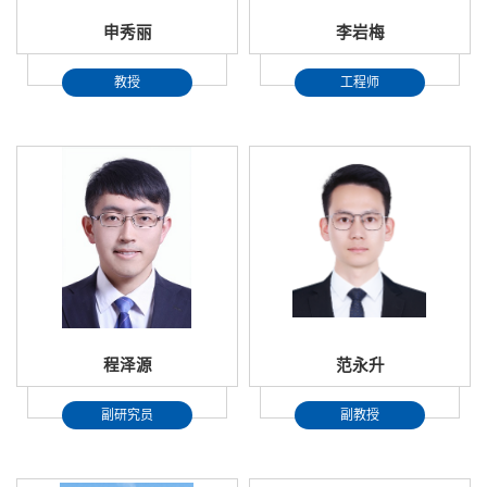
申秀丽
李岩梅
教授
工程师
程泽源
范永升
副研究员
副教授