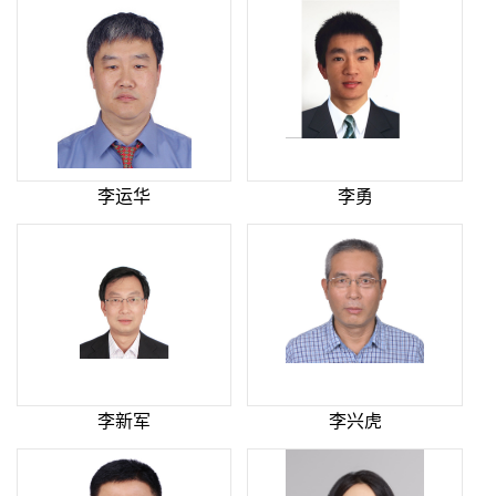
李运华
李勇
李新军
李兴虎