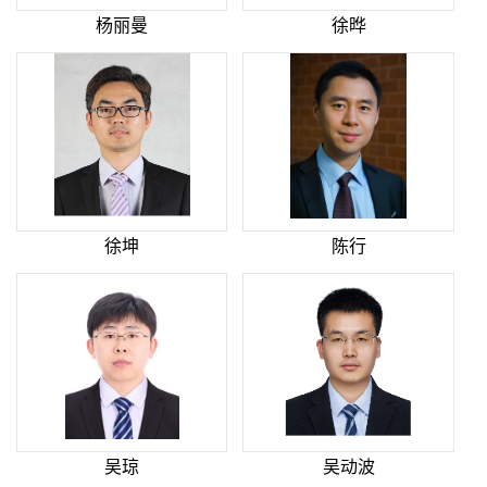
杨丽曼
徐晔
徐坤
陈行
吴琼
吴动波