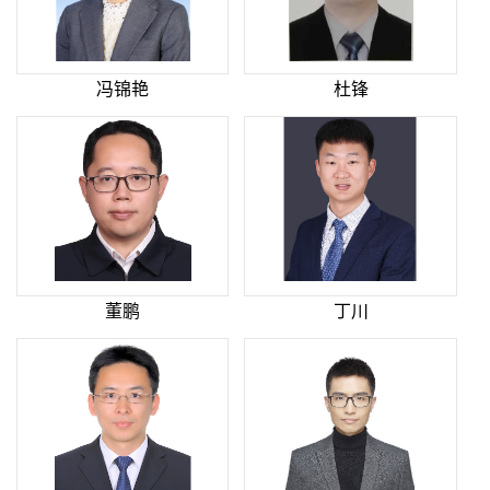
冯锦艳
杜锋
董鹏
丁川