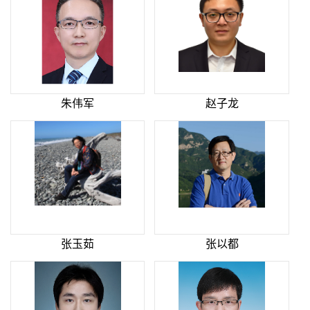
朱伟军
赵子龙
张玉茹
张以都