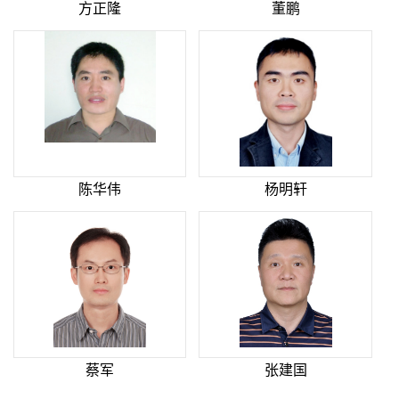
方正隆
董鹏
陈华伟
杨明轩
蔡军
张建国