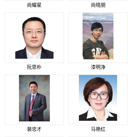
尚耀星
尚晓朋
阮思朴
漆明净
裴忠才
马艳红