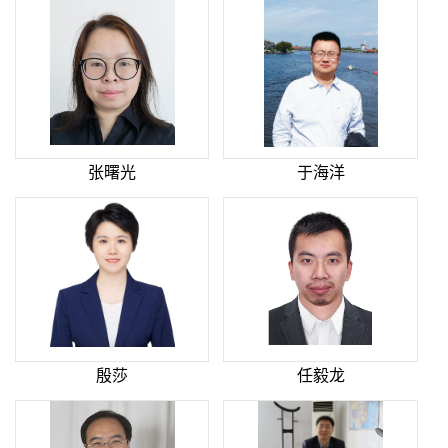
张曙光
于海洋
殷莎
任毅龙