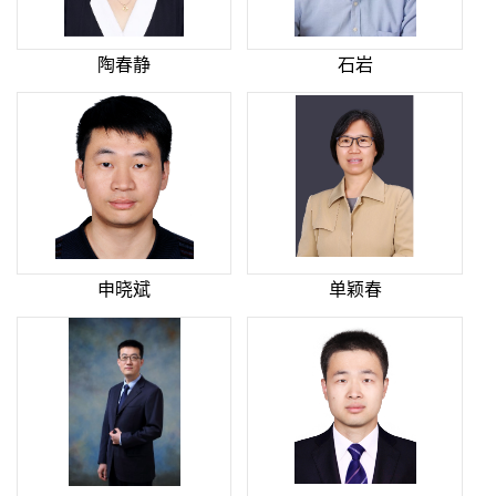
陶春静
石岩
申晓斌
单颖春