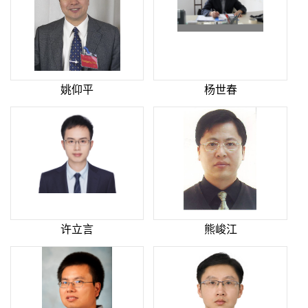
姚仰平
杨世春
许立言
熊峻江