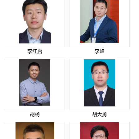
李红启
李峰
胡杨
胡大勇