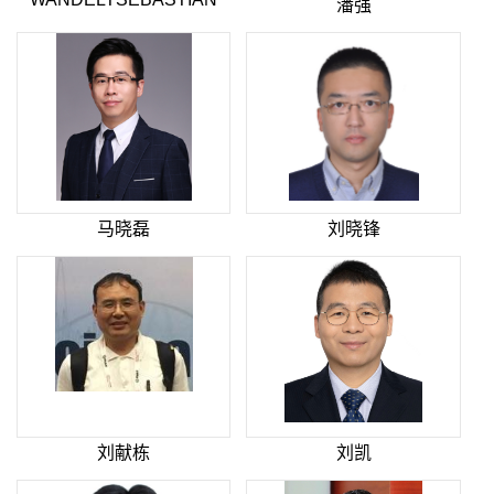
潘强
马晓磊
刘晓锋
刘献栋
刘凯