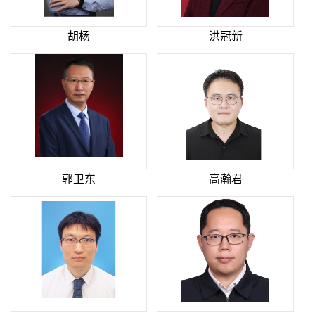
胡杨
洪冠新
郭卫东
高瀚君