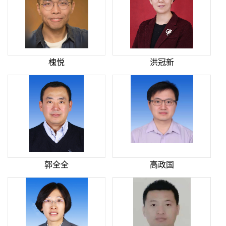
槐悦
洪冠新
郭全全
高政国