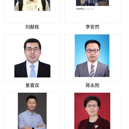
刘献栋
李安然
景喜双
蒋永刚