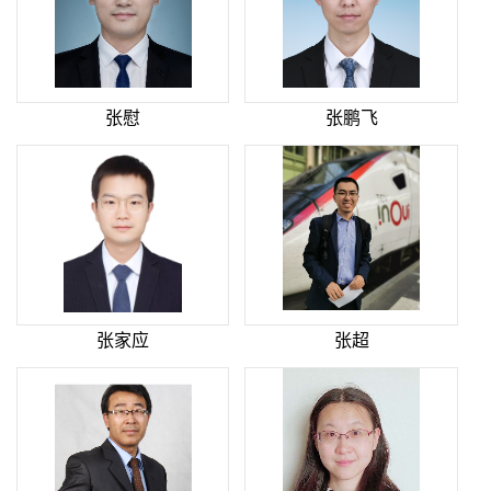
张慰
张鹏飞
张家应
张超