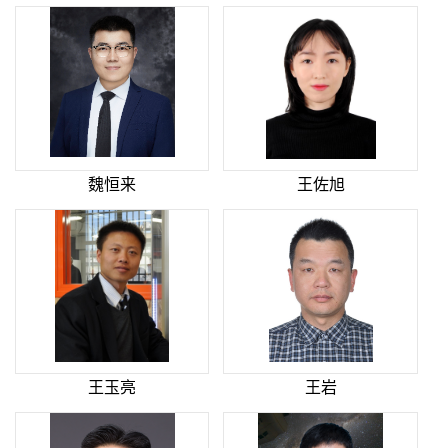
魏恒来
王佐旭
王玉亮
王岩