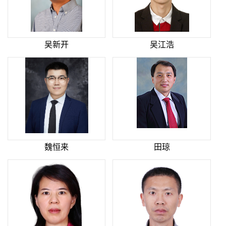
吴新开
吴江浩
魏恒来
田琼