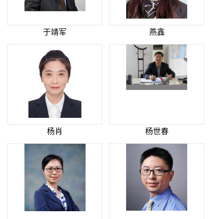
于靖军
燕鑫
杨肖
杨世春