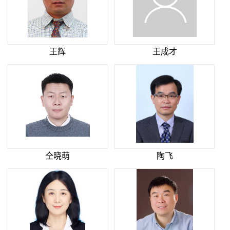
王辉
王成才
仝晓萌
陶飞