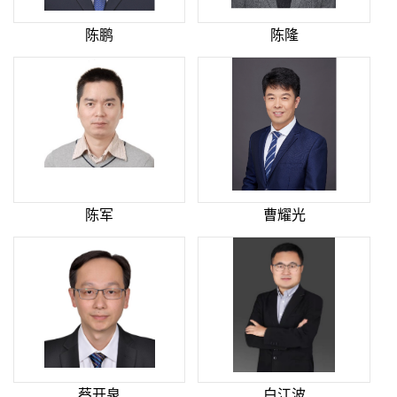
陈鹏
陈隆
陈军
曹耀光
蔡开泉
白江波