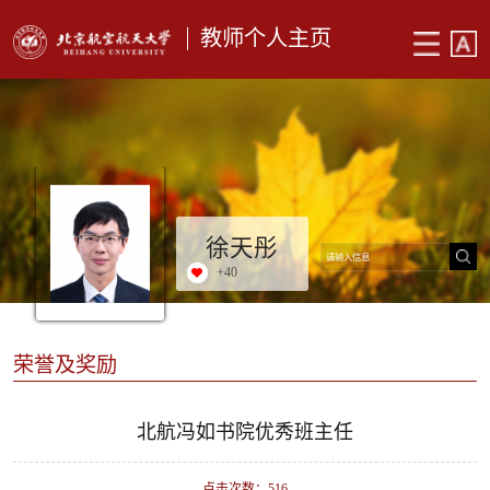
教师个人主页
徐天彤
+
40
荣誉及奖励
北航冯如书院优秀班主任
点击次数：
516