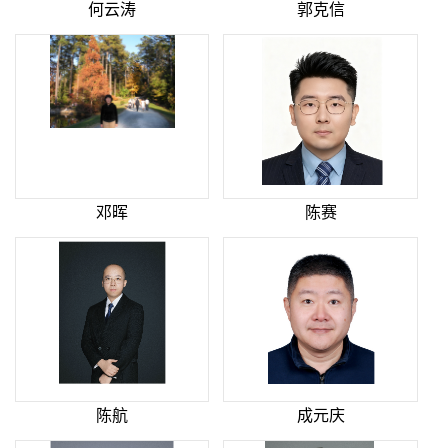
何云涛
郭克信
邓晖
陈赛
陈航
成元庆