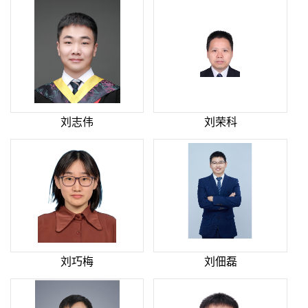
刘志伟
刘荣科
刘巧梅
刘佃磊