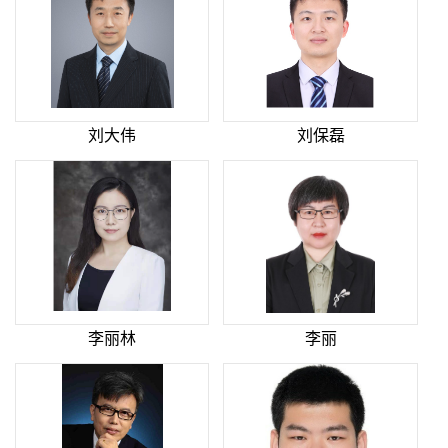
刘大伟
刘保磊
李丽林
李丽