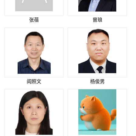
张蓓
曾琅
阎照文
杨俊男