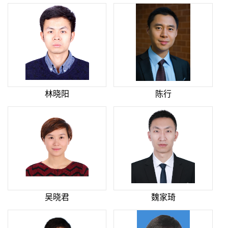
林晓阳
陈行
吴晓君
魏家琦