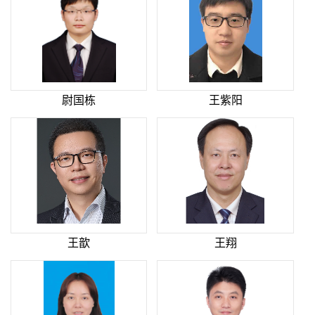
尉国栋
王紫阳
王歆
王翔