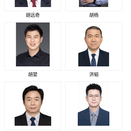
胡远奇
胡杨
胡堃
洪韬