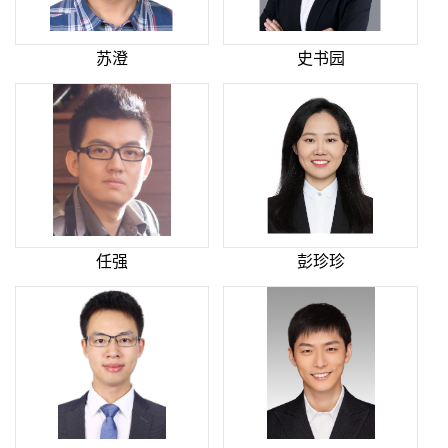
苏澄
史书园
任强
彭珍珍