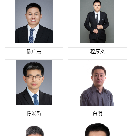
陈广志
程厚义
陈爱新
白明