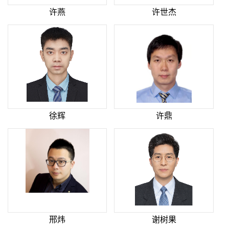
许燕
许世杰
徐辉
许鼎
邢炜
谢树果