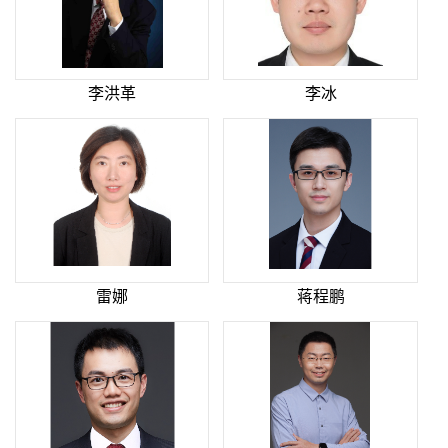
李洪革
李冰
雷娜
蒋程鹏