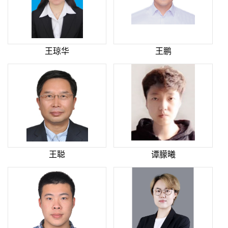
王琼华
王鹏
王聪
谭朦曦