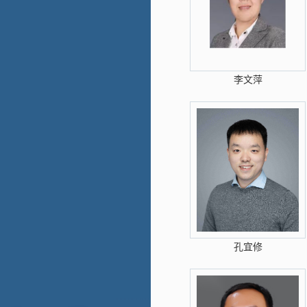
李文萍
孔宜修