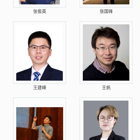
张俊英
张国锋
王建峰
王帆