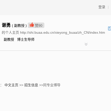
登录
|
谢勇
( 副教授 )
赞
90
的个人主页 http://shi.buaa.edu.cn/xieyong_buaa/zh_CN/index.htm
副教授 博士生导师
置：
中文主页
>>
招生信息
>>同专业博导