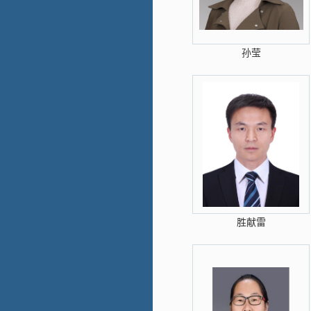
孙莹
胜献雷