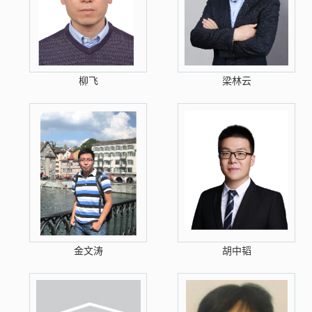
柳飞
梁林云
金文涛
胡中韬