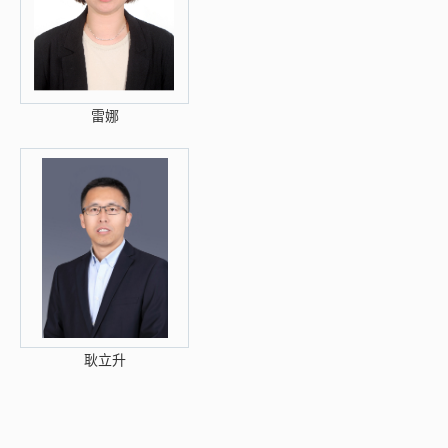
雷娜
耿立升