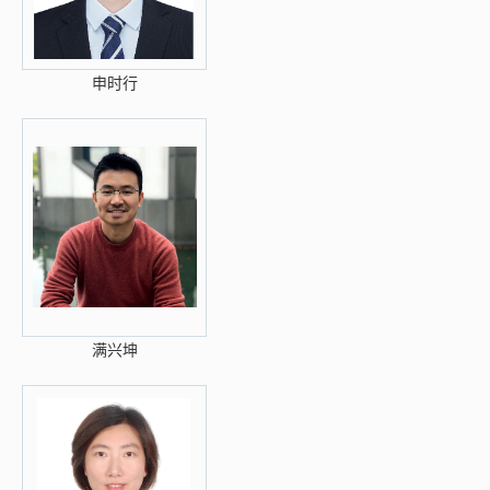
申时行
满兴坤