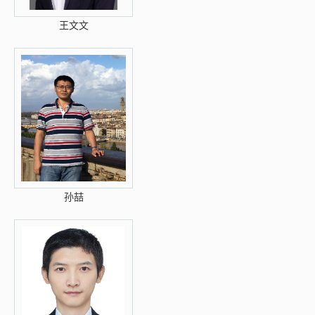
王文文
孙喆