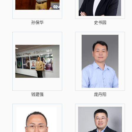
孙保华
史书园
钱建强
庞丹阳