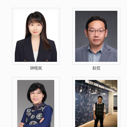
钟晓岚
赵侃