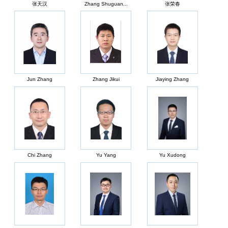
张天汉
Zhang Shuguan...
张荣春
Jun Zhang
Zhang Jikui
Jiaying Zhang
Chi Zhang
Yu Yang
Yu Xudong