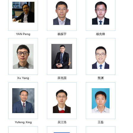
YAN Peng
杨振宇
杨先锋
Xu Yang
薛兆国
熊渊
Yufeng Xing
吴江浩
王磊