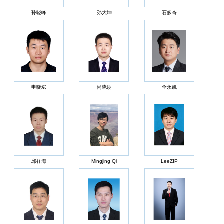
孙晓峰
孙大坤
石多奇
申晓斌
尚晓朋
全永凯
邱祥海
Mingjing Qi
LeeZIP