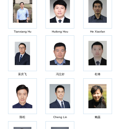
Tianxiang Hu
Huilong Hou
He Xiaofan
富庆飞
冯立好
杜锋
陈松
Cheng Lin
鲍蕊