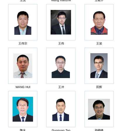
王悦
Wang Xiaozhe
王晓宇
王伟宗
王伟
王浚
WANG HUI
王冲
田辉
陶永
Guoquan Tao
孙晓峰