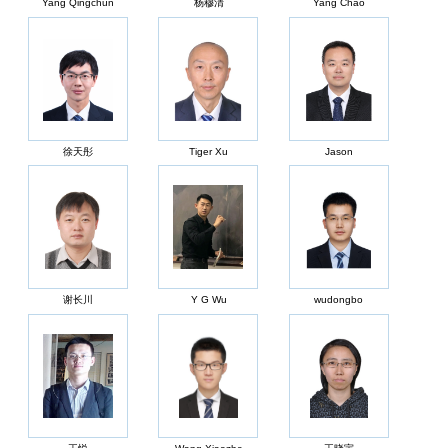
Yang Qingchun
杨穆清
Yang Chao
徐天彤
Tiger Xu
Jason
谢长川
Y G Wu
wudongbo