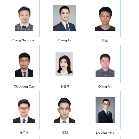
Cheng Xiaoqua...
Cheng Lin
陈超
Xiaodong Cao
卜雪琴
Qiang An
安广丰
安朝
Liu Xiaoming