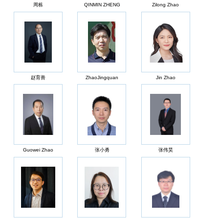
周栋
QINMIN ZHENG
Zilong Zhao
赵育善
ZhaoJingquan
Jin Zhao
Guowei Zhao
张小勇
张伟昊