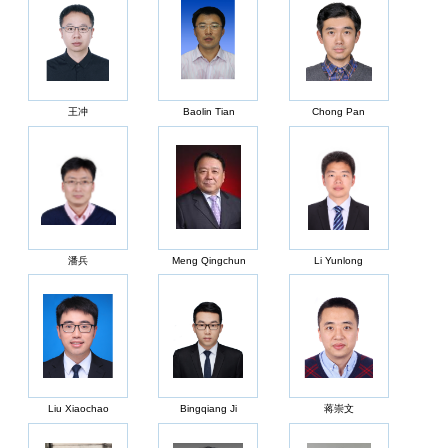
王冲
Baolin Tian
Chong Pan
潘兵
Meng Qingchun
Li Yunlong
Liu Xiaochao
Bingqiang Ji
蒋崇文