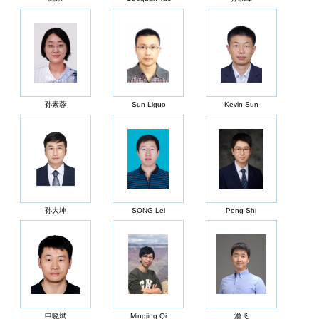
孙素蓉
Sun Liguo
Kevin Sun
孙大坤
SONG Lei
Peng Shi
申晓斌
Mingjing Qi
潘飞