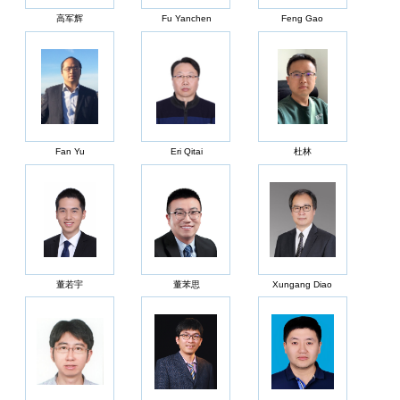
高军辉
Fu Yanchen
Feng Gao
Fan Yu
Eri Qitai
杜林
董若宇
董苯思
Xungang Diao