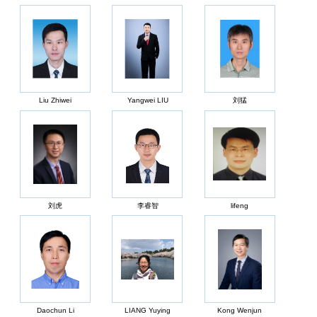
Liu Zhiwei
Yangwei LIU
刘猛
刘虎
李睿智
lifeng
Daochun Li
LIANG Yuying
Kong Wenjun