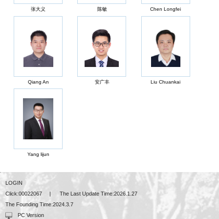
张大义
陈敏
Chen Longfei
Qiang An
安广丰
Liu Chuankai
Yang lijun
LOGIN
Click:
00022067
|
The Last Update Time:
2026
.
1
.
27
The Founding Time:
2024
.
3
.
7
PC Version