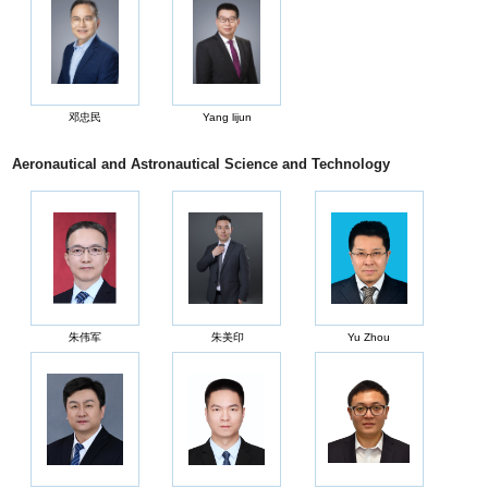
邓忠民
Yang lijun
Aeronautical and Astronautical Science and Technology
朱伟军
朱美印
Yu Zhou