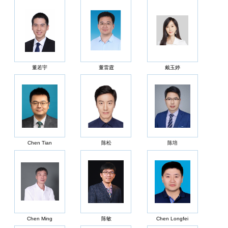
董若宇
董雷霆
戴玉婷
Chen Tian
陈松
陈培
Chen Ming
陈敏
Chen Longfei