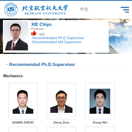
中文
XIE Chiyu
Professor
413
·Recommended Ph.D.Supervisor
·Recommended MA Supervisor
· Recommended Ph.D.Supervisor
Mechanics
QINMIN ZHENG
Zilong Zhao
Zhang Wei