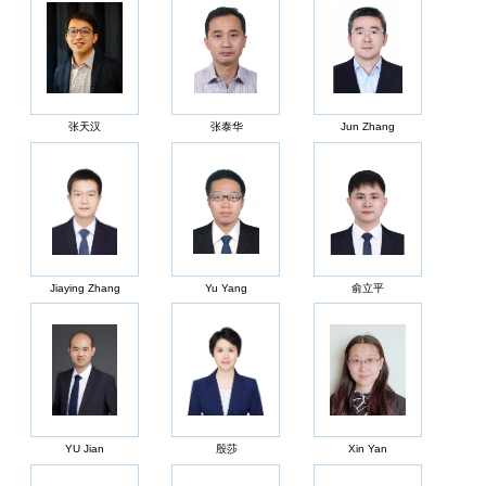
张天汉
张泰华
Jun Zhang
Jiaying Zhang
Yu Yang
俞立平
YU Jian
殷莎
Xin Yan