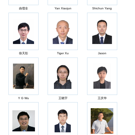
由儒全
Yan Xiaojun
Shichun Yang
徐天彤
Tiger Xu
Jason
Y G Wu
王晓宇
王庆华