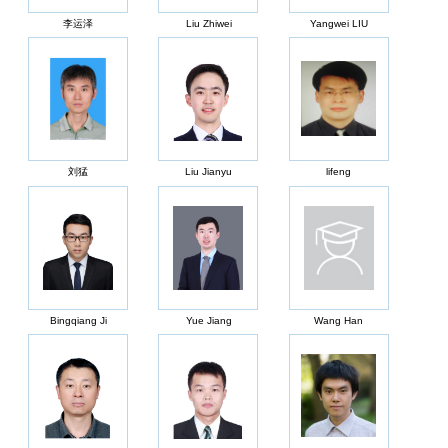
李运泽
Liu Zhiwei
Yangwei LIU
刘猛
Liu Jianyu
lifeng
Bingqiang Ji
Yue Jiang
Wang Han