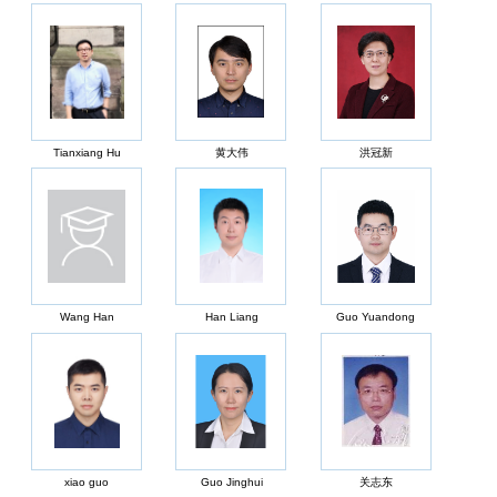
Tianxiang Hu
黄大伟
洪冠新
Wang Han
Han Liang
Guo Yuandong
xiao guo
Guo Jinghui
关志东