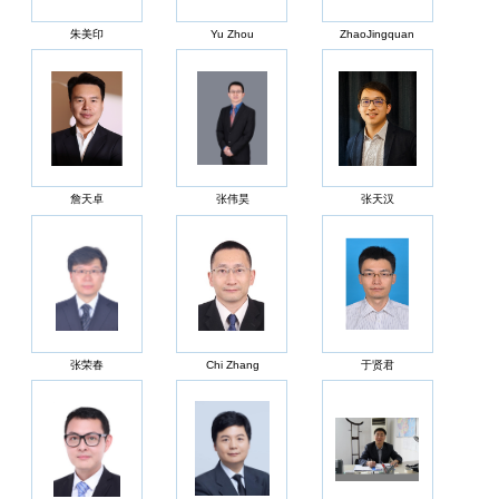
朱美印
Yu Zhou
ZhaoJingquan
詹天卓
张伟昊
张天汉
张荣春
Chi Zhang
于贤君