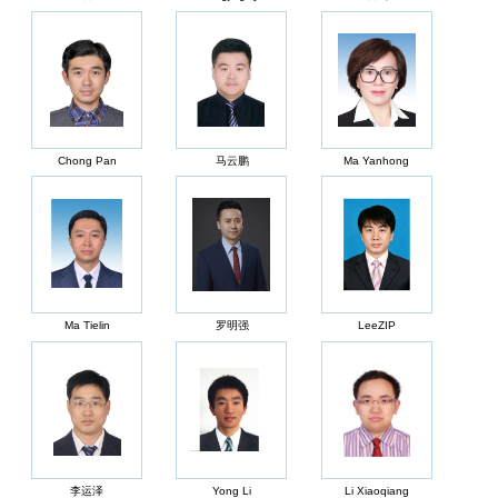
Chong Pan
马云鹏
Ma Yanhong
Ma Tielin
罗明强
LeeZIP
李运泽
Yong Li
Li Xiaoqiang