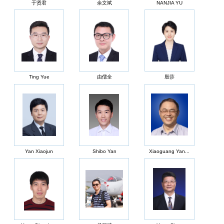
于贤君
余文斌
NANJIA YU
Ting Yue
由儒全
殷莎
Yan Xiaojun
Shibo Yan
Xiaoguang Yan...