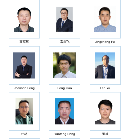
高军辉
富庆飞
Jingcheng Fu
Jhonson Feng
Feng Gao
Fan Yu
杜林
Yunfeng Dong
董旭