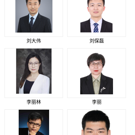
刘大伟
刘保磊
李丽林
李丽