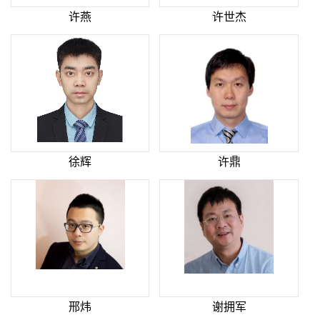
许燕
许世杰
徐辉
许鼎
邢炜
谢拥军