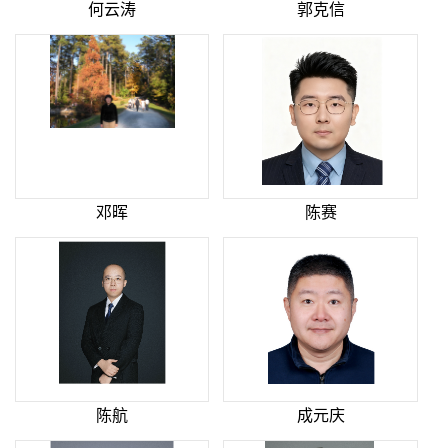
何云涛
郭克信
邓晖
陈赛
陈航
成元庆