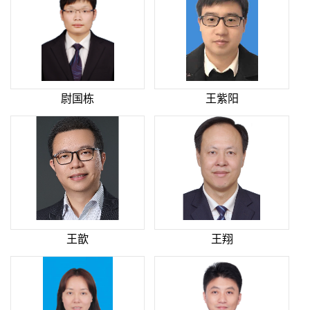
尉国栋
王紫阳
王歆
王翔