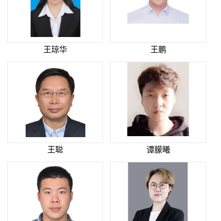
王琼华
王鹏
王聪
谭朦曦