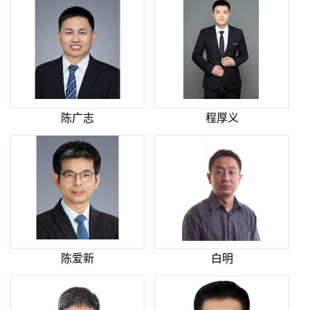
陈广志
程厚义
陈爱新
白明