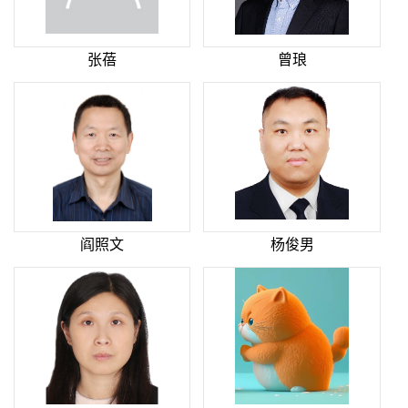
张蓓
曾琅
阎照文
杨俊男