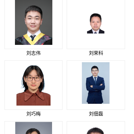
刘志伟
刘荣科
刘巧梅
刘佃磊