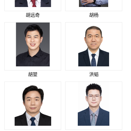
胡远奇
胡杨
胡堃
洪韬