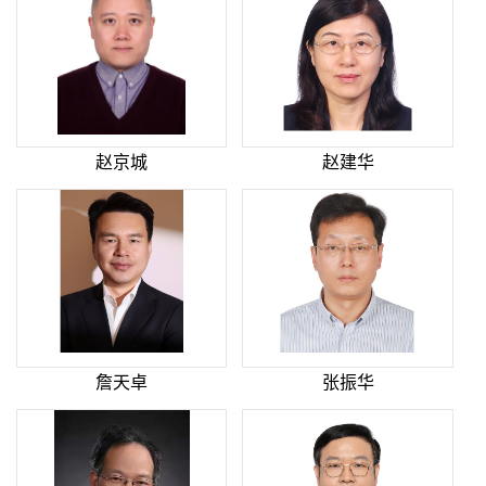
赵京城
赵建华
詹天卓
张振华