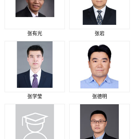
张有光
张岩
张学莹
张德明