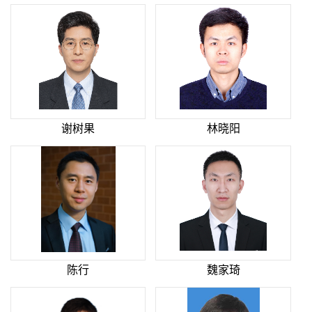
谢树果
林晓阳
陈行
魏家琦