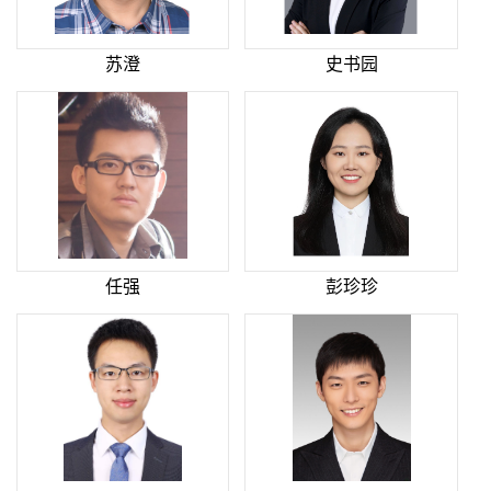
苏澄
史书园
任强
彭珍珍