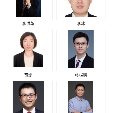
李洪革
李冰
雷娜
蒋程鹏