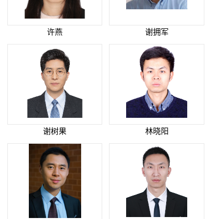
许燕
谢拥军
谢树果
林晓阳