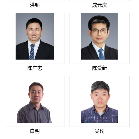
洪韬
成元庆
陈广志
陈爱新
白明
吴琦