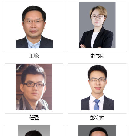
王聪
史书园
任强
彭守仲