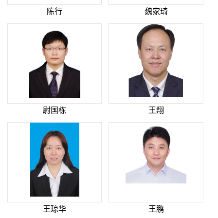
陈行
魏家琦
尉国栋
王翔
王琼华
王鹏