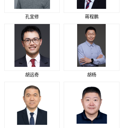
孔宜修
蒋程鹏
胡远奇
胡杨