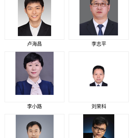
卢海昌
李志平
李小路
刘荣科