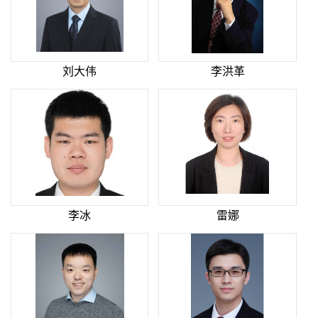
刘大伟
李洪革
李冰
雷娜