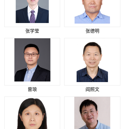
张学莹
张德明
曾琅
阎照文