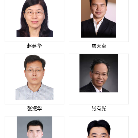
赵建华
詹天卓
张振华
张有光