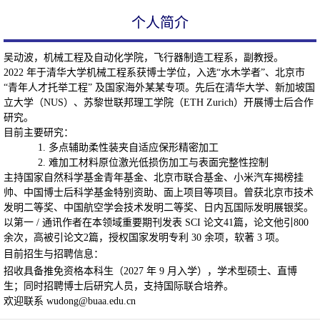
个人简介
吴动波，机械工程及自动化学院，飞行器制造工程系，副教授。
2022 年于清华大学机械工程系获博士学位，入选“水木学者”、北京市
“青年人才托举工程” 及国家海外某
某
专项。先后在清华大学、新加坡国
立大学（NUS）、苏黎世联邦理工学院（ETH Zurich）开展博士后合作
研究。
目前主要研究：
1. 多点辅助柔性装夹自适应保形精密加工
2. 难加工材料原位激光低损伤加工与表面完整性控制
主持国家自然科学基金青年基金、北京市联合基金、小米汽车揭榜挂
帅、中国博士后科学基金特别资助、面上项目等项目。曾获北京市技术
发明二等奖、中国航空学会技术发明二等奖、日内瓦国际发明展银奖。
以第一 / 通讯作者在本领域重要期刊发表 SCI 论文41篇，论文他引800
余次，高被引论文2篇，授权国家发明专利 30 余项，软著 3 项。
目前招生与招聘信息：
招收具备推免资格本科生（2027 年 9 月入学），学术型硕士、直博
生；同时招聘博士后研究人员，支持国际联合培养。
欢迎联系 wudong@buaa.edu.cn