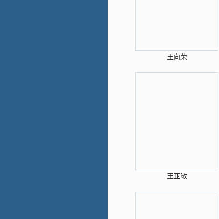
王向荣
王亚敏