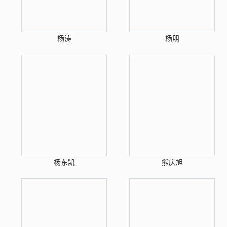
杨涛
杨朋
杨东凯
熊庆旭