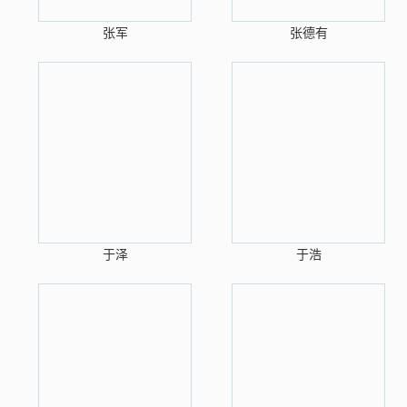
张军
张德有
于泽
于浩