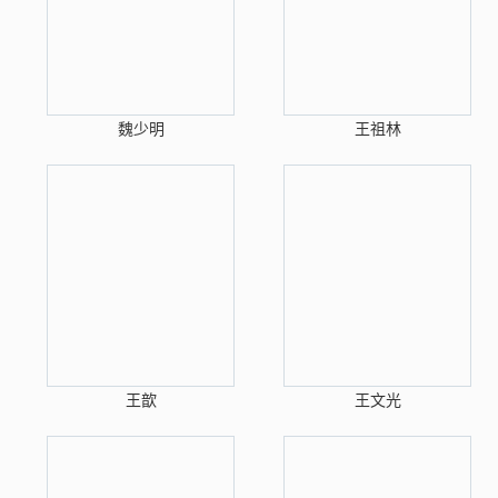
魏少明
王祖林
王歆
王文光