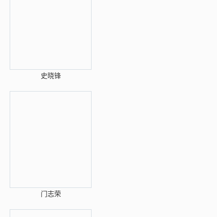
史晓锋
门志荣