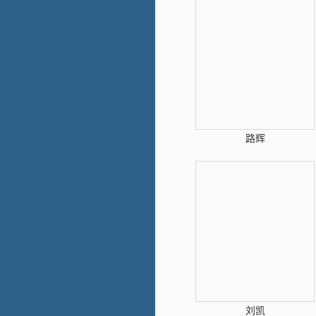
路辉
刘凯