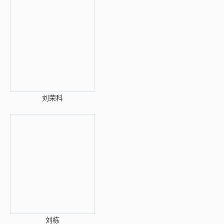
刘荣科
刘栋