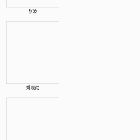
张波
姚现勋