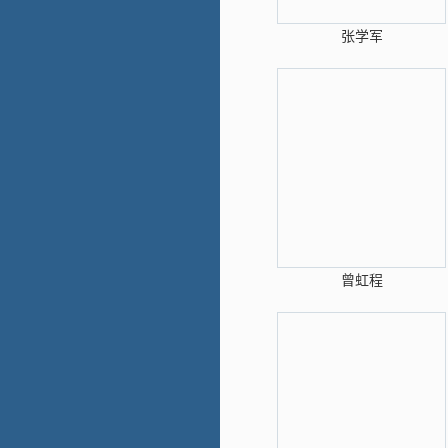
张学军
曾虹程