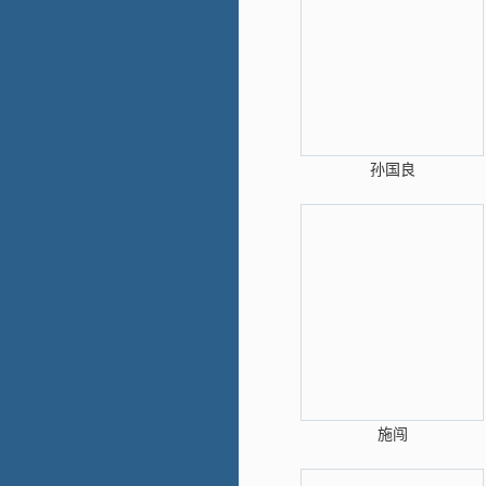
孙国良
施闯