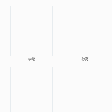
李峭
孙亮