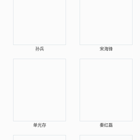
孙兵
宋海锋
单光存
秦红磊