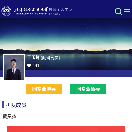
王玉峰
(副研究员)
441
同专业博导
同专业硕导
团队成员
黄昊杰