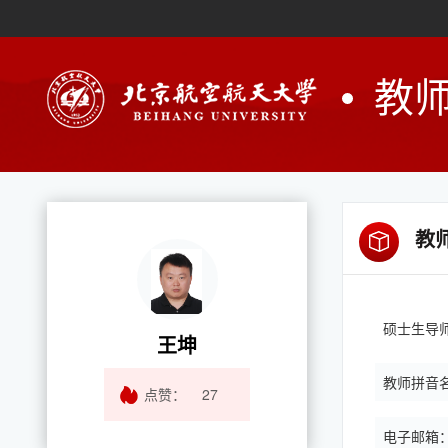
教
教
硕士生导
王坤
教师拼音
点赞：
27
电子邮箱