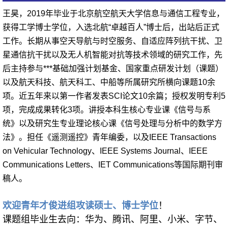
王昊，2019年毕业于北京航空航天大学信息与通信工程专业，
获得工学博士学位，入选北航“卓越百人”博士后，出站后正式
工作
。
长期从事
空天导航与时空服务
、自适应阵列抗干扰、卫
星通信抗干扰以及
无人机智能对抗
等技术领域的研究工作，
先
后主持参与***基础加强计划基金、国家重点研发计划（课题）
以及航天科技、航天科工、中船等所属研究所横向课题10余
项。近五年来以第一作者发表SCI论文10余篇；授权发明专利5
项，完成成果转化3项。
讲授本科生核心专业课《信号与系
统》以及研究生专业理论核心课《信号处理与分析中的数学方
法》。
担任《遥测遥控》青年编委，以及IEEE Transactions
on Vehicular Technology、IEEE Systems Journal、IEEE
Communications Letters、IET Communications等国际期刊审
稿人。
欢迎青年才俊进组攻读硕士、博士学位
！
课题组毕业生去向：华为、腾讯、阿里、小米、字节、