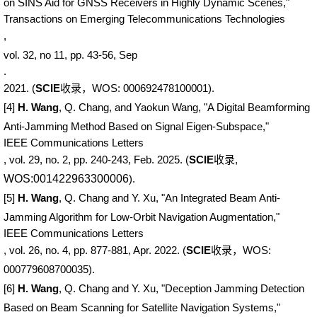
on SINS Aid for GNSS Receivers in Highly Dynamic Scenes,"
Transactions on Emerging Telecommunications Technologies
,
vol. 32, no 11, pp. 43-56, Sep
.
2021. (
SCIE
收录，WOS: 000692478100001).
[4]
H. Wang
, Q. Chang, and Yaokun Wang, "A Digital Beamforming
Anti-Jamming Method Based on Signal Eigen-Subspace,"
IEEE Communications Letters
,
vol. 29, no. 2, pp. 240-243, Feb.
2025. (
SCIE
收录,
WOS:001422963300006
).
[5]
H. Wang
, Q. Chang and Y. Xu, "An Integrated Beam Anti-
Jamming Algorithm for Low-Orbit Navigation Augmentation,"
IEEE Communications Letters
, vol. 26, no. 4, pp. 877-881, Apr. 2022.
(
SCIE
收录，WOS:
000779608700035).
[6]
H. Wang
, Q. Chang and Y. Xu, "Deception Jamming Detection
Based on Beam Scanning for Satellite Navigation Systems,"