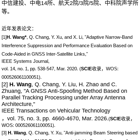
中信建投、中电14所、航天2院/3院/5院、中科院声学所
等。
近年发表论文：
[1]
H. Wang*
, Q. Chang, Y. Xu, and X. Li, "Adaptive Narrow-Band
Interference Suppression and Performance Evaluation Based on
Code-Aided in GNSS Inter-Satellite Links,"
IEEE Systems Journal,
vol. 14, no. 1, pp. 538-547, Mar. 2020. (
SCIE
收录，WOS:
000526061100051).
[2]
H. Wang
, Q. Chang, Y. Liu, H. Zhao and C.
Zhuang, "A GNSS Anti-Spoofing Method Based on
Parallel Tracking Processing under Array Antenna
Architecture,"
IEEE Transactions on Vehicular Technology
，vol. 75, no. 3, pp. 4660-4670, Mar. 2026.
(
SCIE
收录，
WOS:
000526061100051).
[3]
H. Wang
, Q. Chang, Y. Xu, "Anti-jamming Beam Steering based