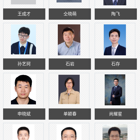
王成才
仝晓萌
陶飞
孙艺珂
石岩
石存
申晓斌
单颖春
尚耀星