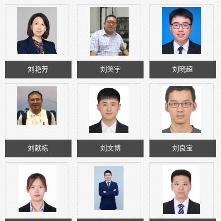
刘艳芳
刘笑宇
刘晓超
刘献栋
刘文博
刘良宝