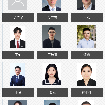
吴洪宇
吴春林
王歆
王帅
王诗童
汪淼
王良
谭鑫
孙小倩