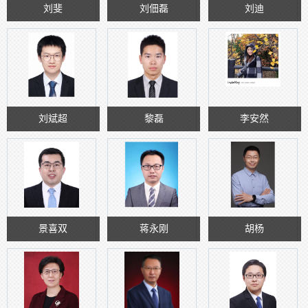
刘斐
刘佃磊
刘迪
刘斌超
黎磊
李安然
景喜双
蒋永刚
胡杨