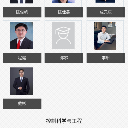
陈俊帆
陈佳鑫
成元庆
程健
邓攀
李甲
戴彬
控制科学与工程