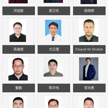
洪冠新
郭卫东
高晓辉
高瀚君
方正隆
Elsayed Ali Ibrahim
Barakat
董鹏
陈华伟
常刘勇