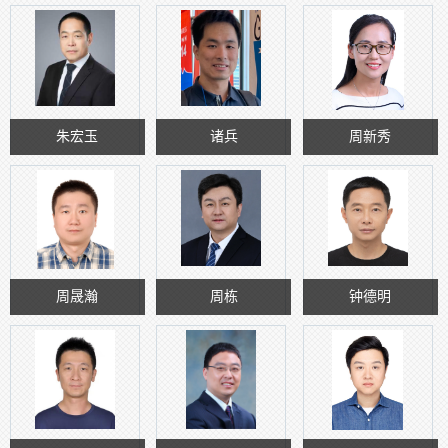
朱宏玉
诸兵
周新秀
周晟瀚
周栋
钟德明