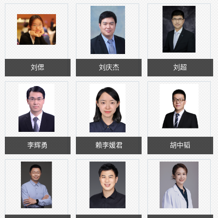
刘偲
刘庆杰
刘超
李辉勇
赖李媛君
胡中韬