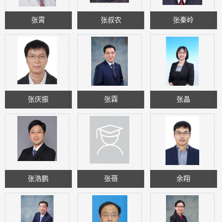
张霄
张叔农
张秦岭
张庆振
张霖
张晶
张浩鹏
张蓓
余翔