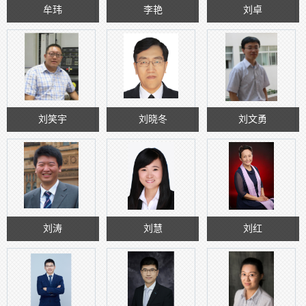
牟玮
李艳
刘卓
刘笑宇
刘晓冬
刘文勇
刘涛
刘慧
刘红