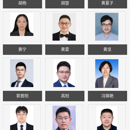
胡杨
胡堃
黄夏子
黄宁
黄雷
黄坚
郭晋阳
高阳
冯锦艳