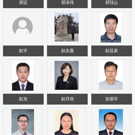
郑征
郑泽伟
郑钰山
赵宇
赵永嘉
赵廷弟
赵龙
赵丹培
张振华