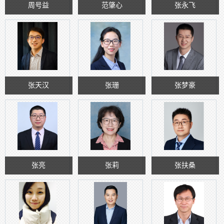
周号益
范肇心
张永飞
张天汉
张珊
张梦豪
张亮
张莉
张扶桑