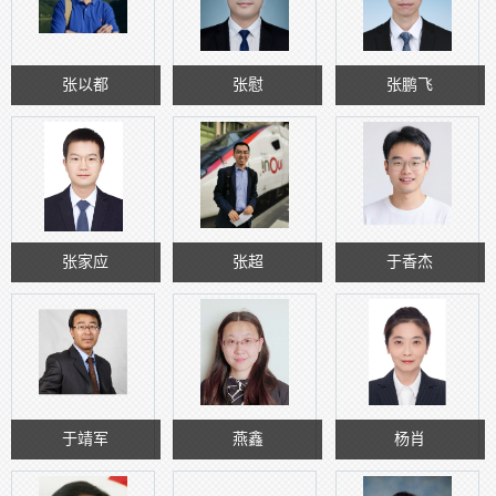
张以都
张慰
张鹏飞
张家应
张超
于香杰
于靖军
燕鑫
杨肖