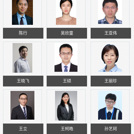
陈行
吴欣童
王亚伟
王晓飞
王硕
王丽珍
王立
王柯皓
孙艺珂