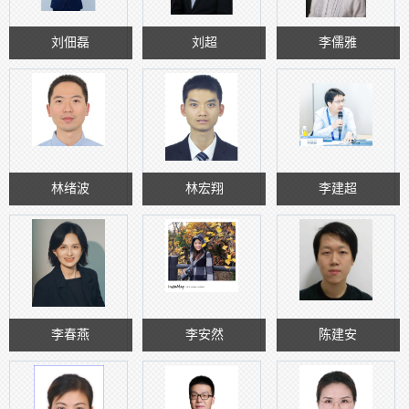
刘佃磊
刘超
李儒雅
林绪波
林宏翔
李建超
李春燕
李安然
陈建安