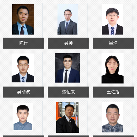
陈行
吴帅
吴琼
吴动波
魏恒来
王佐旭