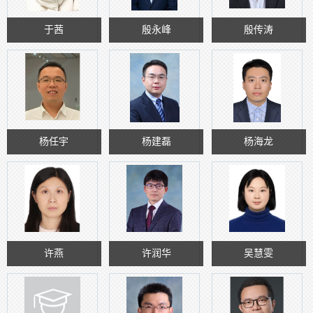
于茜
殷永峰
殷传涛
杨任宇
杨建磊
杨海龙
许燕
许润华
吴慧雯