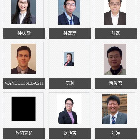
孙庆赟
孙磊磊
时磊
WANDELTSEBASTI
阮利
潘俊君
AN
欧阳真超
刘艳芳
刘涛