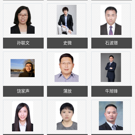
孙联文
史微
石波璟
饶家声
蒲放
牛旭锋