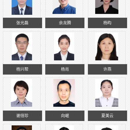
张光磊
余龙腾
杨昀
杨兴帮
杨肖
许燕
谢倍珍
向岷
夏美云