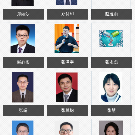
郑丽沙
郑付印
赵雁雨
赵心彬
张泽宇
张永彪
张靖
张冀聪
张慧