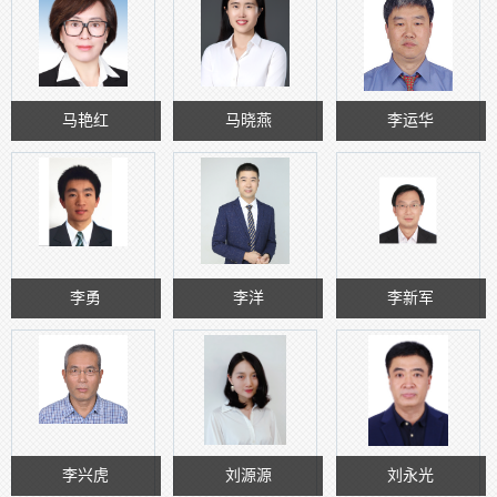
马艳红
马晓燕
李运华
李勇
李洋
李新军
李兴虎
刘源源
刘永光