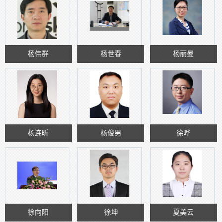
杨伟群
杨世春
杨丽曼
杨连昕
杨俊男
徐晔
徐向阳
徐坤
夏美云