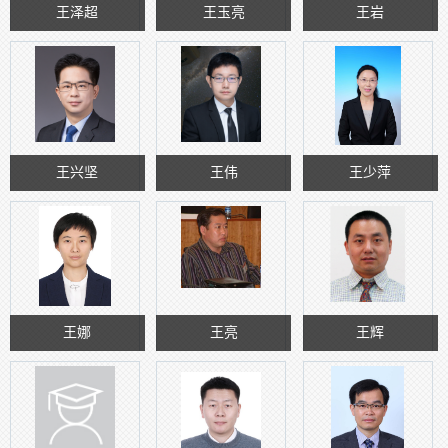
王泽超
王玉亮
王岩
王兴坚
王伟
王少萍
王娜
王亮
王辉