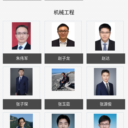
机械工程
朱伟军
赵子龙
赵达
张子琛
张玉茹
张源俊