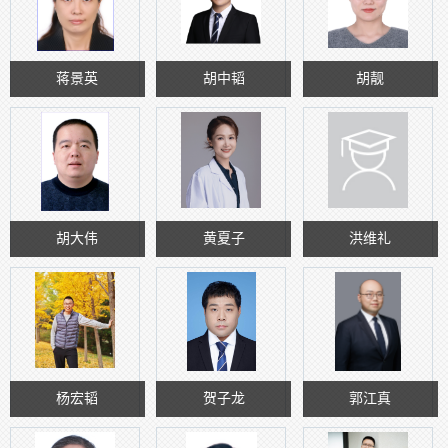
蒋景英
胡中韬
胡靓
胡大伟
黄夏子
洪维礼
杨宏韬
贺子龙
郭江真