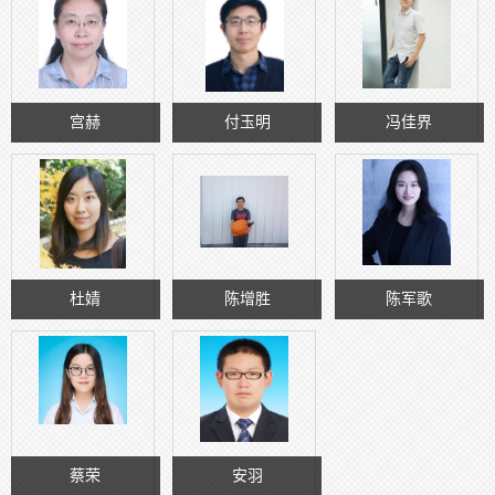
宫赫
付玉明
冯佳界
杜婧
陈增胜
陈军歌
蔡荣
安羽