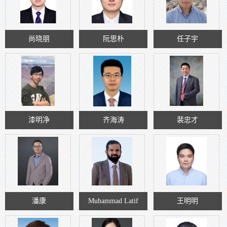
尚晓朋
阮思朴
任子宇
漆明净
齐海涛
裴忠才
潘康
Muhammad Latif
王明明