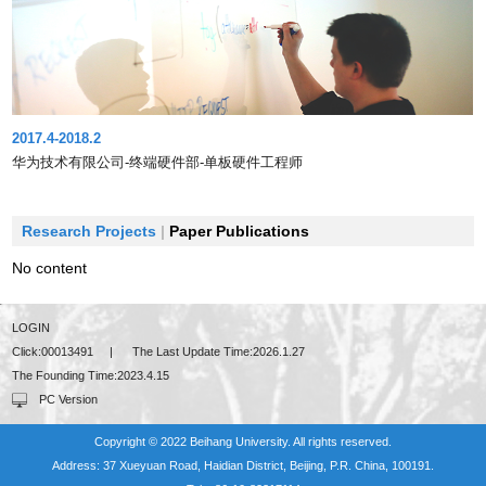
2017.4-2018.2
华为技术有限公司-终端硬件部-单板硬件工程师
Research Projects
|
Paper Publications
No content
LOGIN
Click:
00013491
|
The Last Update Time:
2026
.
1
.
27
The Founding Time:
2023
.
4
.
15
PC Version
Copyright © 2022 Beihang University. All rights reserved.
Address: 37 Xueyuan Road, Haidian District, Beijing, P.R. China, 100191.