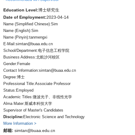
Education Level:
博士研究生
Date of Employment:
2023-04-14
Name (Simplified Chinese):Sim
Name (English):Sim
Name (Pinyin):tanmengxi
E-Mail:
simtan@buaa.edu.cn
School/Department:电子信息工程学院
Business Address:北航沙河校区
Gender:Female
Contact Information:simtan@buaa.edu.cn
Degree:博士
Professional Title:Associate Professor
Status:Employed
Academic Titles:微波光子、非线性光学
Alma Mater:斯威本科技大学
Supervisor of Master's Candidates
Discipline:
Electronic Science and Technology
More Information >
邮箱:
simtan@buaa.edu.cn