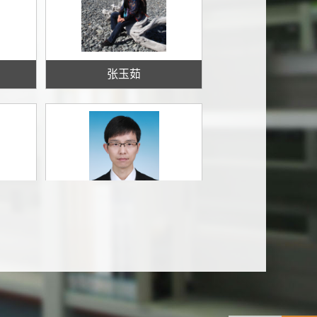
张玉茹
张鹏飞