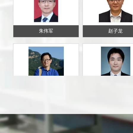
朱伟军
赵子龙
张以都
张慰