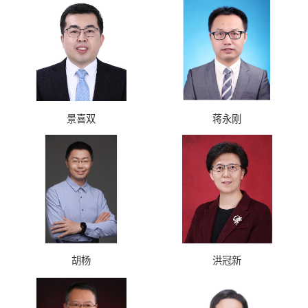
景喜双
蒋永刚
胡杨
洪冠新