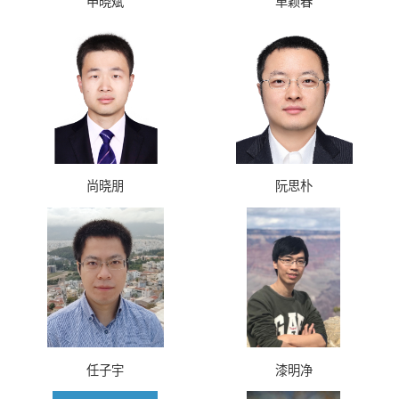
申晓斌
单颖春
尚晓朋
阮思朴
任子宇
漆明净