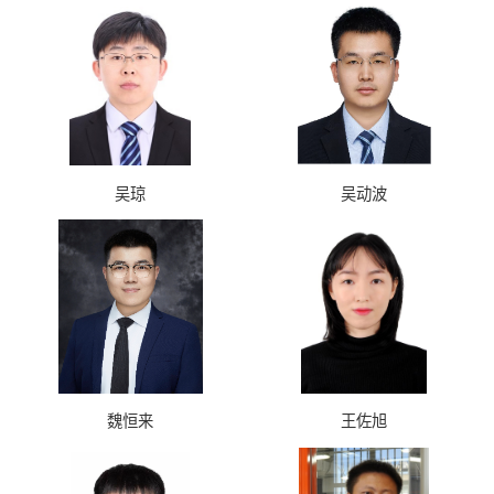
吴琼
吴动波
魏恒来
王佐旭