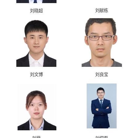
刘献栋
刘晓超
刘文博
刘良宝