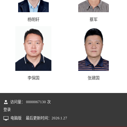
杨明轩
蔡军
李保国
张建国
访问量：
0000067130
次
登录
电脑版
最后更新时间：
2026
.
1
.
27