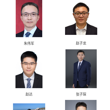
赵子龙
朱伟军
赵达
张子琛