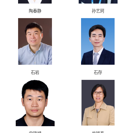
陶春静
孙艺珂
石岩
石存