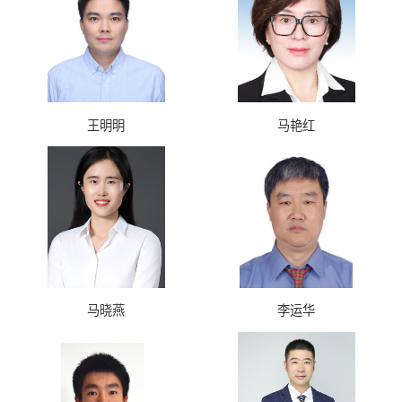
王明明
马艳红
马晓燕
李运华