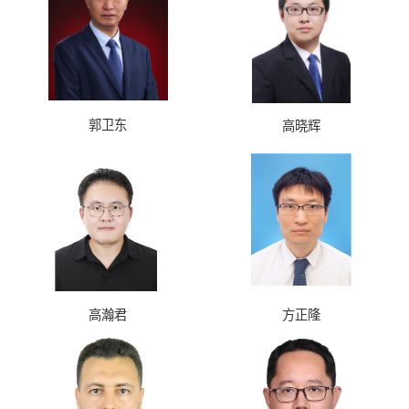
郭卫东
高晓辉
高瀚君
方正隆