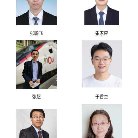
张鹏飞
张家应
张超
于香杰