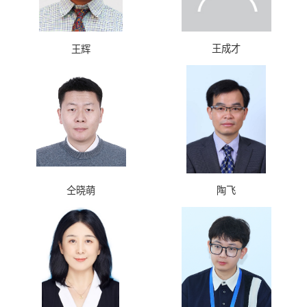
王成才
王辉
仝晓萌
陶飞