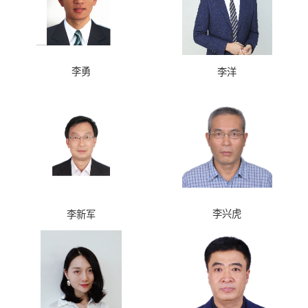
李勇
李洋
李兴虎
李新军