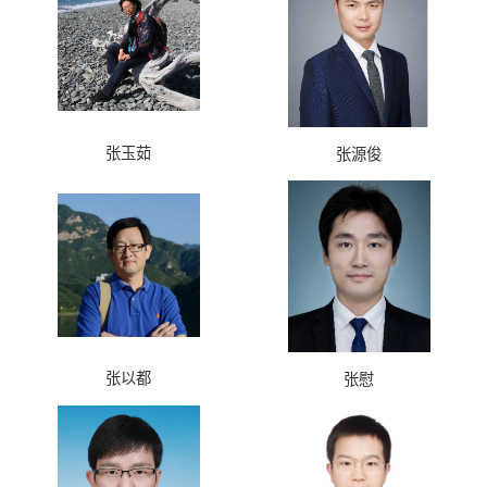
张玉茹
张源俊
张以都
张慰