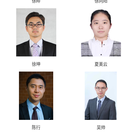
徐晔
徐向阳
徐坤
夏美云
陈行
吴帅