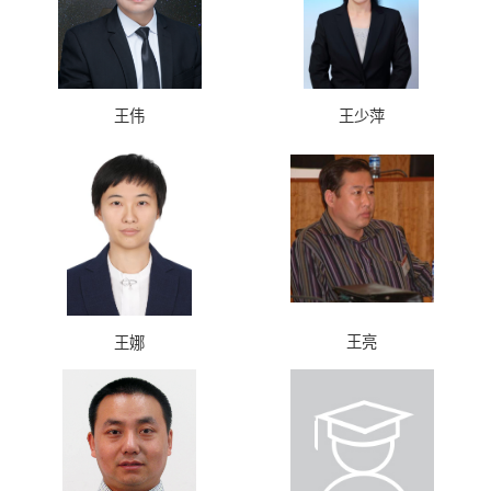
王伟
王少萍
王亮
王娜