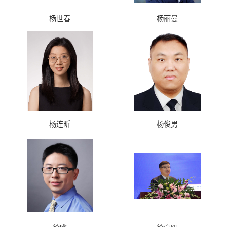
杨世春
杨丽曼
杨连昕
杨俊男