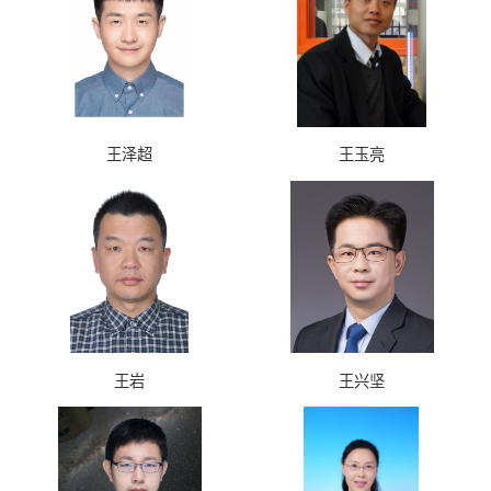
王泽超
王玉亮
王岩
王兴坚