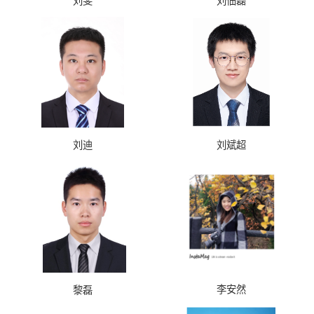
刘斐
刘佃磊
刘迪
刘斌超
李安然
黎磊