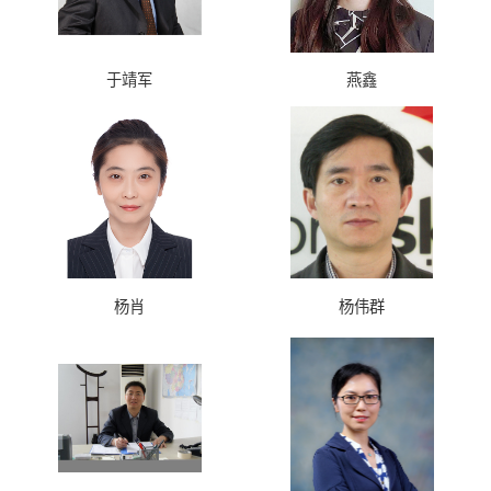
于靖军
燕鑫
杨肖
杨伟群