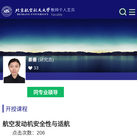
綦蕾
(研究员)
33
同专业硕导
开授课程
航空发动机安全性与适航
点击次数：
206