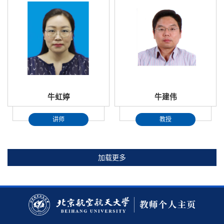
牛虹婷
牛建伟
讲师
教授
加载更多