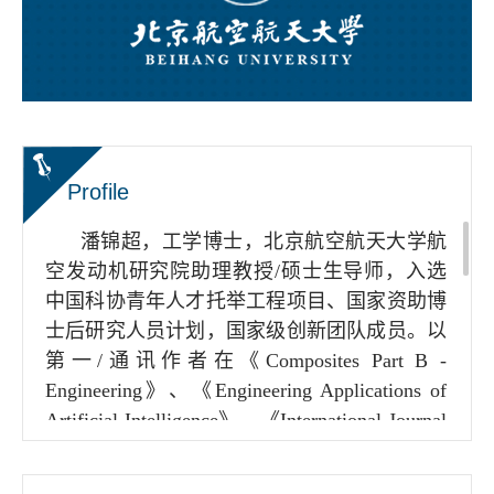
Profile
潘锦超，工学博士，北京航空航天大学航
空发动机研究院助理教授
/
硕士生导师，入选
中国科协青年人才托举工程项目、国家资助博
士后研究人员计划，国家级创新团队成员。以
第一
/
通讯作者在《
Composites Part B -
Engineering
》、《
Engineering Applications of
Artificial Intelligence
》、《
International Journal
of Fatigue
》等国内外期刊发表
SCI
论文
18
篇
（
ESI
高被引论文
1
篇）、
EI
论文
8
篇，申请发