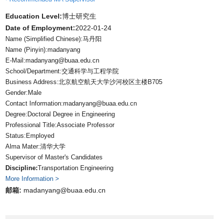
Education Level:
博士研究生
Date of Employment:
2022-01-24
Name (Simplified Chinese):马丹阳
Name (Pinyin):madanyang
E-Mail:
madanyang@buaa.edu.cn
School/Department:交通科学与工程学院
Business Address:北京航空航天大学沙河校区主楼B705
Gender:Male
Contact Information:madanyang@buaa.edu.cn
Degree:Doctoral Degree in Engineering
Professional Title:Associate Professor
Status:Employed
Alma Mater:清华大学
Supervisor of Master's Candidates
Discipline:
Transportation Engineering
More Information >
邮箱:
madanyang@buaa.edu.cn