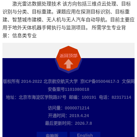
激光雷达数据处理技术 该方向包括三维点云处理、目标
识别与分类、目标重建。课题应用在探测目标识别、目标重
建、智慧城市建模、无人机与无人汽车自动导航。目前主要应
用于地外天体机器手臂执行与监测项目。 所需学生专业背
景：信息类专业
版权所有 2014-2022 北京航空航天大学 京ICP备05004617-3 文保网
安备案号1101080018
地址：北京市海淀区学院路37号 邮编：100191 电话：82317114
访问量：
0000071214
开通时间：
2019
.
4
.
24
最后更新时间：
2026
.
7
.
8
English
电脑版